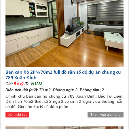
Chủ đầu tư: Tổng công ty 789, Bộ Quốc Phòng
Diện tích khu đất: 13.555,4m2
Hình thức sở hữu: Sổ hồng vĩnh viễn
Bán căn hộ 2PN/70m2 full đồ sẵn sổ đỏ dự án chung cư
789 Xuân Đỉnh
Giá:
5.x tỷ
ID:
VI1238
70 m2,
2,
2
Diện tích đất (m2):
Phòng ngủ:
Phòng tắm:
Chính chủ bán căn hộ chung cư 789 Xuân Đỉnh, Bắc Từ Liêm.
Diện tích 70m2 thiết kế 2 ngủ 2 vệ sinh 2 logia view thoáng, sẵn
Vị trí tòa căn hộ chung cư 789 Ngoại Giao Đoàn
sổ đỏ. Giá bán 5,x tỷ có đàm phán.
Nằm trên trung tâm của nhiều hệ thống giao thông lớn,
Xem chi tiết
Thêm vào giỏ hàng
dễ dàng kết nối đến nhiều dự án trọng điểm của thủ đô.
Hơn thế nữa, cư dân nơi đây có thể dễ dàng di chuyển
đến những trường giáo dục hay các trường ĐH Quốc tế