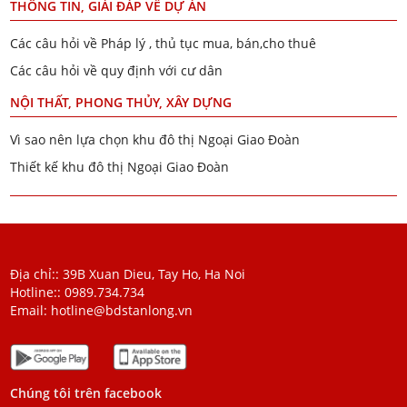
THÔNG TIN, GIẢI ĐÁP VỀ DỰ ÁN
Các câu hỏi về Pháp lý , thủ tục mua, bán,cho thuê
Các câu hỏi về quy định với cư dân
NỘI THẤT, PHONG THỦY, XÂY DỰNG
Vì sao nên lựa chọn khu đô thị Ngoại Giao Đoàn
Thiết kế khu đô thị Ngoại Giao Đoàn
Địa chỉ:: 39B Xuan Dieu, Tay Ho, Ha Noi
Hotline::
0989.734.734
Email:
hotline@bdstanlong.vn
Chúng tôi trên facebook