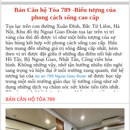
Bán Căn hộ Tòa 789 -Biểu tượng của
phong cách sống cao cấp
Tọa lạc trên con đường Xuân Đỉnh, Bắc Từ Liêm, Hà
Nội, Khu đô thị Ngoại Giao Đoàn tọa lạc trên vị trí
vàng của thủ đô được ví như một biểu tượng của sự
hào hùng kết hợp với phong cách sống cao cấp. Hứa
hẹn mang đến những giá trị sống đẳng cấp nhất, kèm
theo vị trí được đặt giữa ở những địa điểm nổi bật như:
Hồ Tây, Bộ Ngoại Giao, Nhật Tân, Công viên hòa
bình. Không những vậy, nhờ tận hưởng nhiều tiện nghi
sang trọng và hiện đại ở môi trường xung quanh, thế hệ
tương lai của
sẽ được học tập
dự án 789 Ngoại Giao Đoàn
trong một môi trường giáo dục lý tưởng cũng như sử
dụng những dịch vụ chăm sóc sức khỏe tiên tiến nhất.
Tất cả mọi thứ kêt hợp sẽ tạo ra không gian tiện nghi
nhưng không kém phần đương thời nhờ sự sắp xếp rất
BÁN CĂN HỘ TÒA 789
khoa học nhưng cũng không kém phần tinh tế.
Tổng quan căn hộ chung cư 789
Tên dự án: Chung cư 789 Ngoại Giao Đoàn
Địa điểm: Xuân Đỉnh, Bắc Từ Liêm, Hà Nội