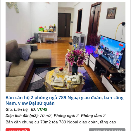
một trải nghiệm tuyệt vời nhất,
Nhờ lối thiết kế hiện đại, sự tiện nghi sẽ hiện ra rõ rệt
ngay khi khách hàng bước chân vào căn hộ. Căn phòng
khách và bếp được tích hợp liên thông với nhau để tạo
ra sự tối giản, tiết kiệm không gian từ đó khiến dự án
789 trở thành một trong những lựa chọn hàng đầu của
các hộ gia đình bởi không chỉ giúp cho hoạt động hàng
ngày cũng như sinh hoạt của cư dân trở lên thuận tiện
mà còn khiến cho không gian và bầu không khí xung
quanh được thoáng đãng.
Bán căn hộ 2 phòng ngủ 789 Ngoại giao đoàn, ban công
Nam, view Đại sứ quán
,
Giá:
Liên hệ
ID:
VI749
70 m2,
2,
2
Diện tích đất (m2):
Phòng ngủ:
Phòng tắm:
Bán căn chung cư 70m2 tòa 789 Ngoại giao đoàn, tầng cao