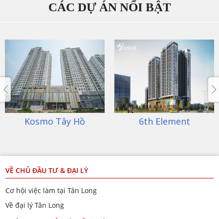
CÁC DỰ ÁN NỔI BẬT
6th Element
An Bình City
VỀ CHỦ ĐẦU TƯ & ĐẠI LÝ
Cơ hội việc làm tại Tân Long
Về đại lý Tân Long