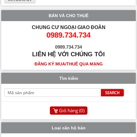
BÁN VÀ CHO THUÊ
CHUNG CƯ NGOẠI GIAO ĐOÀN
0989.734.734
0989.734.734
LIÊN HỆ VỚI CHÚNG TÔI
ĐĂNG KÝ MUA/THUÊ QUA MẠNG
Tìm kiếm
Giỏ hàng (
0
)
Loại căn hộ bán