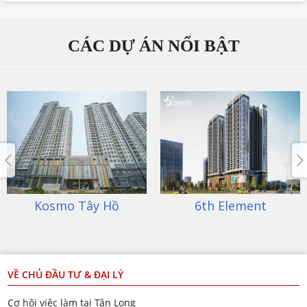
CÁC DỰ ÁN NỔI BẬT
6th Element
An Bình City
VỀ CHỦ ĐẦU TƯ & ĐẠI LÝ
Cơ hội việc làm tại Tân Long