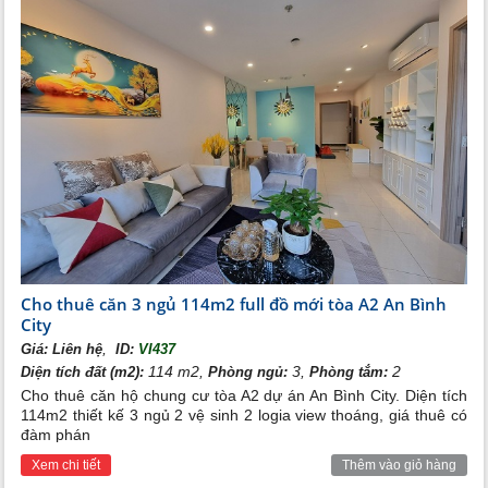
lý tưởng.
Để biết thêm thông tin chi tiết về
cho thuê căn hộ chung cư
tòa A2 An Bình City
, mời bạn liên hệ với Tân Long Land qua
những phương thức sau:
Hotline:
0989.734.734
Địa chỉ: 39B Xuân Diệu, Tây Hồ, Hà Nội
Website:
ngoaigiaodoanhanoi.com
=> Xem thêm các sản phẩm khác:
Cho thuê căn hộ tòa A3
Cho thuê căn 3 ngủ 114m2 full đồ mới tòa A2 An Bình
City
,
Giá:
Liên hệ
ID:
VI437
114 m2,
3,
2
Diện tích đất (m2):
Phòng ngủ:
Phòng tắm:
Cho thuê căn hộ chung cư tòa A2 dự án An Bình City. Diện tích
114m2 thiết kế 3 ngủ 2 vệ sinh 2 logia view thoáng, giá thuê có
đàm phán
Xem chi tiết
Thêm vào giỏ hàng