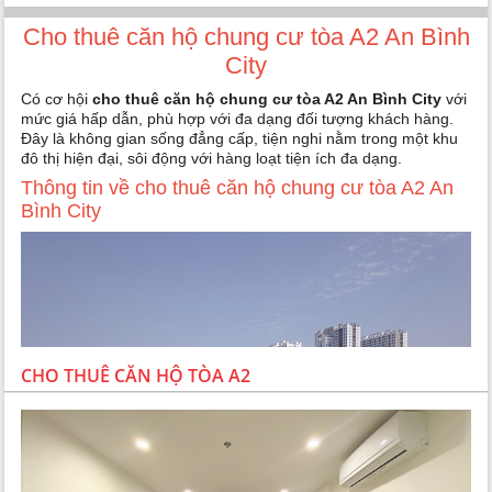
Cho thuê căn hộ chung cư tòa A2 An Bình
City
Có cơ hội
cho thuê căn hộ chung cư tòa A2 An Bình City
với
mức giá hấp dẫn, phù hợp với đa dạng đối tượng khách hàng.
Đây là không gian sống đẳng cấp, tiện nghi nằm trong một khu
đô thị hiện đại, sôi động với hàng loạt tiện ích đa dạng.
Thông tin về cho thuê căn hộ chung cư tòa A2 An
Bình City
CHO THUÊ CĂN HỘ TÒA A2