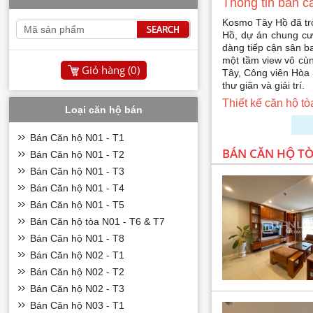
Thông tin bán 
Kosmo Tây Hồ đã trở
Hồ, dự án chung cư 
dàng tiếp cận sân b
một tầm view vô cùn
Giỏ hàng (
0
)
Tây, Công viên Hòa 
thư giãn và giải trí.
Thiết kế căn hộ 
Loại căn hộ bán
Bán Căn hộ N01 - T1
BÁN CĂN HỘ T
Bán Căn hộ N01 - T2
Bán Căn hộ N01 - T3
Bán Căn hộ N01 - T4
Bán Căn hộ N01 - T5
Bán Căn hộ tòa N01 - T6 & T7
Bán Căn hộ N01 - T8
Bán Căn hộ N02 - T1
Bán Căn hộ N02 - T2
Bán Căn hộ N02 - T3
Bán Căn hộ N03 - T1