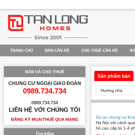
TRANG CHỦ
BÁN CĂN HỘ
CHO THUÊ CĂN HỘ
BÁ
GREEN STARS
TÂY HỒ RESIDENCE
KHU NAM CƯỜN
BÁN VÀ CHO THUÊ
Sản phẩm bán
CHUNG CƯ NGOẠI GIAO ĐOÀN
0989.734.734
0989.734.734
LIÊN HỆ VỚI CHÚNG TÔI
Dự án chung cư Ko
ĐĂNG KÝ MUA/THUÊ QUA MẠNG
Hà Nội với cảnh quan
hộ cao cấp từ 1-4 p
Tìm kiếm