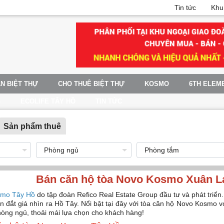
Tin tức
Khu
N BIỆT THỰ
CHO THUÊ BIỆT THỰ
KOSMO
6TH ELEM
G
ECOLIFE TÂY HỒ
TIN TỨC
Sản phẩm thuê
Bán căn hộ tòa Novo Kosmo Xuân La
smo Tây Hồ
do tập đoàn Refico Real Estate Group đầu tư và phát triển. 
 đắt giá nhìn ra Hồ Tây. Nổi bật tại đây với tòa căn hộ Novo Kosmo vớ
hòng ngủ, thoải mái lựa chọn cho khách hàng!