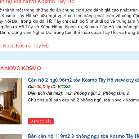
căn hộ tòa Novo Kosmo Tây Hồ
 thành một trong những dự án chung cư được đánh giá cao nhất trên t
Kosmo Tây Hồ sở hữu một vị trí có tiềm năng phát triển vô cùng đặc
ay Nội Bài, trong khi đó, Hồ Tây chỉ cách đó 5 phút đi bộ và trung tâ
g đẹp ra Hồ Tây và Sông Hồng. Ngoài ra, Kosmo Tây Hồ còn nằm gần c
Bình, Công viên Nghĩa Đô, trung tâm thể thao quận Tây Hồ, và trung tâ
tòa Novo Kosmo Tây Hồ
ÒA NOVO KOSMO
Căn hộ 2 ngủ 96m2 tòa Kosmo Tây Hồ view city c
Giá:
10,X tỷ
ID:
VI1289
m2,
2,
2
Diện tích đất (m2):
Phòng ngủ:
Phòng tắm:
Chủ nhà gửi bán căn hộ 2 phòng ngủ, tòa Novo - Kosmo 
Xem chi tiết
Bán căn hộ 119m2 3 phòng ngủ tòa Kosmo Tây Hồ