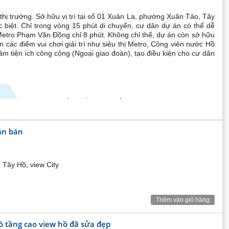
hị trường. Sở hữu vị trí tại số 01 Xuân La, phường Xuân Tảo, Tây
 biệt. Chỉ trong vòng 15 phút di chuyển, cư dân dự án có thể dễ
m Metro Phạm Văn Đồng chỉ 8 phút. Không chỉ thế, dự án còn sở hữu
ác điểm vui chơi giải trí như siêu thị Metro, Công viên nước Hồ
m tiện ích công cộng (Ngoại giao đoàn), tạo điều kiện cho cư dân
ần bán
Tây Hồ, view City
Thêm vào giỏ hàng
 tầng cao view hồ đã sửa đẹp