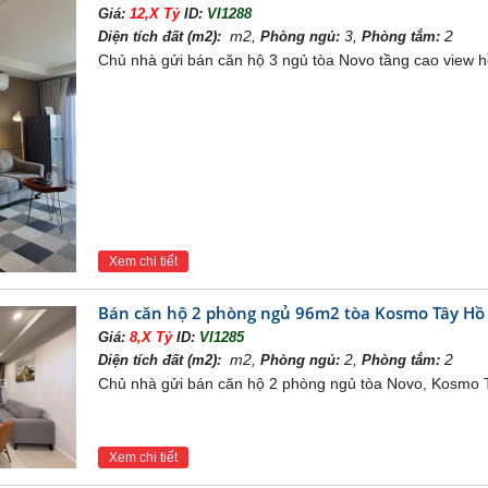
Giá:
12,X Tỷ
ID:
VI1288
m2,
3,
2
Diện tích đất (m2):
Phòng ngủ:
Phòng tắm:
Chủ nhà gửi bán căn hộ 3 ngủ tòa Novo tầng cao view 
Xem chi tiết
Bán căn hộ 2 phòng ngủ 96m2 tòa Kosmo Tây Hồ
Mặt bằng tầng 3-5 chung cư No
Giá:
8,X Tỷ
ID:
VI1285
m2,
2,
2
Diện tích đất (m2):
Phòng ngủ:
Phòng tắm:
Chủ nhà gửi bán căn hộ 2 phòng ngủ tòa Novo, Kosmo T
Xem chi tiết