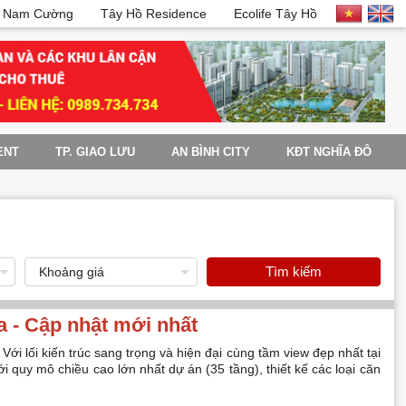
 Nam Cường
Tây Hồ Residence
Ecolife Tây Hồ
ENT
TP. GIAO LƯU
AN BÌNH CITY
KĐT NGHĨA ĐÔ
Tìm kiếm
 - Cập nhật mới nhất
Với lối kiến trúc sang trọng và hiện đại cùng tầm view đẹp nhất tại
i quy mô chiều cao lớn nhất dự án (35 tầng), thiết kế các loại căn