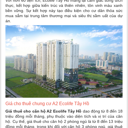
Với hơn 60 tiện ích, Ecolife Tây Hồ mang lại cảm giác sống đích
thực, kết hợp giữa kiến trúc và thiên nhiên, tôn vinh màu xanh
bền vững. Sự kết hợp này tạo điều kiện cho cư dân thỏa sức
mua sắm tại trung tâm thương mại và siêu thị sầm uất của dự
án.
Giá cho thuê chung cư A2 Ecolife Tây Hồ
Giá thuê cho căn hộ A2 Ecolife Tây Hồ
dao động từ 8 đến 18
triệu đồng mỗi tháng, phụ thuộc vào diện tích và vị trí của căn
hộ. Cụ thể, giá thuê cho căn hộ 2 phòng ngủ là từ 8 đến 13 triệu
đồng mỗi tháng, trong khi đối với căn hộ 3 phòng ngủ, giá thuê