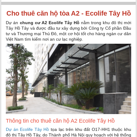
Cho thuê căn hộ tòa A2 - Ecolife Tây Hồ
Dự án
chung cư A2 Ecolife Tây Hồ
nằm trong khu đô thị mới
Tây Hồ Tây và được đầu tư xây dựng bởi Công ty Cổ phần Đầu
tư và Thương mại Thủ Đô, một cơ hội tốt cho hàng ngàn cư dân
Việt Nam tìm kiếm nơi an cư lạc nghiệp.
Thông tin cho thuê căn hộ A2 Ecolife Tây Hồ
Dự án Ecolife Tây Hồ
tọa lạc trên khu đất O17-HH1 thuộc khu
đô thị Tây Hồ Tây, do Thành phố Hà Nội quy hoạch với hệ thống