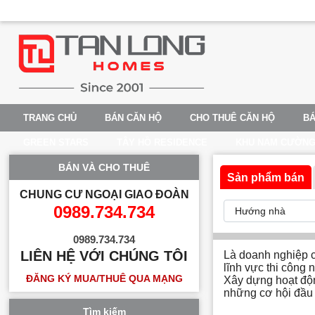
TRANG CHỦ
BÁN CĂN HỘ
CHO THUÊ CĂN HỘ
BÁ
GREEN STARS
TÂY HỒ RESIDENCE
KHU NAM CƯỜN
BÁN VÀ CHO THUÊ
Sản phẩm bán
CHUNG CƯ NGOẠI GIAO ĐOÀN
0989.734.734
0989.734.734
LIÊN HỆ VỚI CHÚNG TÔI
Là doanh nghiệp có
lĩnh vực thi công
ĐĂNG KÝ MUA/THUÊ QUA MẠNG
Xây dựng hoạt độn
những cơ hội đầu 
Tìm kiếm