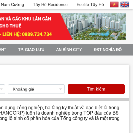
 Nam Cường
Tây Hồ Residence
Ecolife Tây Hồ
ENT
TP. GIAO LƯU
AN BÌNH CITY
KĐT NGHĨA ĐÔ
Tìm kiếm
n dụng công nghiệp, hạ tầng kỹ thuật và đặc biệt là trong
i (HANCORP) luôn là doanh nghiệp trong TOP đầu của Bộ
ng lộ trình cổ phần hóa của Tổng công ty và là một trong