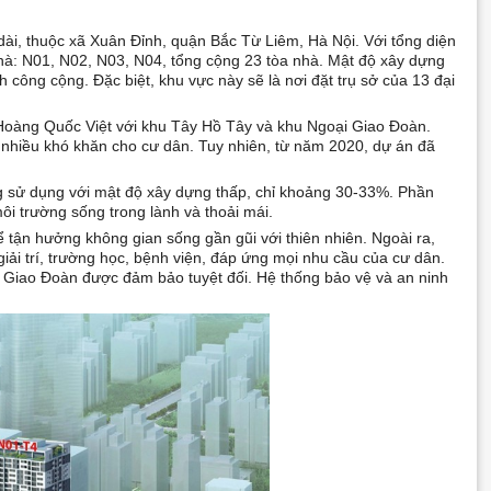
i, thuộc xã Xuân Đỉnh, quận Bắc Từ Liêm, Hà Nội. Với tổng diện
nhà: N01, N02, N03, N04, tổng cộng 23 tòa nhà. Mật độ xây dựng
 công cộng. Đặc biệt, khu vực này sẽ là nơi đặt trụ sở của 13 đại
Hoàng Quốc Việt với khu Tây Hồ Tây và khu Ngoại Giao Đoàn.
nhiều khó khăn cho cư dân. Tuy nhiên, từ năm 2020, dự án đã
g sử dụng với mật độ xây dựng thấp, chỉ khoảng 30-33%. Phần
ôi trường sống trong lành và thoải mái.
 tận hưởng không gian sống gần gũi với thiên nhiên. Ngoài ra,
giải trí, trường học, bệnh viện, đáp ứng mọi nhu cầu của cư dân.
ại Giao Đoàn được đảm bảo tuyệt đối. Hệ thống bảo vệ và an ninh