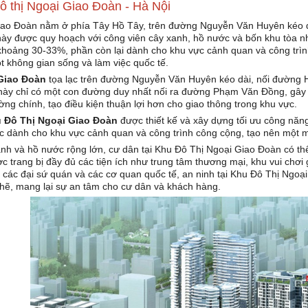
đô thị Ngoại Giao Đoàn - Hà Nội
ao Đoàn nằm ở phía Tây Hồ Tây, trên đường Nguyễn Văn Huyên kéo dà
 này được quy hoạch với công viên cây xanh, hồ nước và bốn khu tòa 
ỉ khoảng 30-33%, phần còn lại dành cho khu vực cảnh quan và công trình
t không gian sống và làm việc quốc tế.
Giao Đoàn
tọa lạc trên đường Nguyễn Văn Huyên kéo dài, nối đường 
này chỉ có một con đường duy nhất nối ra đường Phạm Văn Đồng, gây 
ng chính, tạo điều kiện thuận lợi hơn cho giao thông trong khu vực.
u Đô Thị Ngoại Giao Đoàn
được thiết kế và xây dựng tối ưu công năn
ược dành cho khu vực cảnh quan và công trình công cộng, tạo nên một m
anh và hồ nước rộng lớn, cư dân tại Khu Đô Thị Ngoại Giao Đoàn có thể
 trang bị đầy đủ các tiện ích như trung tâm thương mại, khu vui chơi 
a các đại sứ quán và các cơ quan quốc tế, an ninh tại Khu Đô Thị Ngo
 chẽ, mang lại sự an tâm cho cư dân và khách hàng.