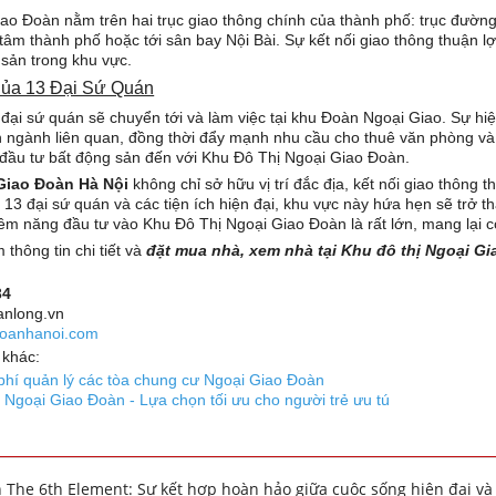
ao Đoàn nằm trên hai trục giao thông chính của thành phố: trục đườ
tâm thành phố hoặc tới sân bay Nội Bài. Sự kết nối giao thông thuận lợ
g sản trong khu vực.
Của 13 Đại Sứ Quán
đại sứ quán sẽ chuyển tới và làm việc tại khu Đoàn Ngoại Giao. Sự hi
n ngành liên quan, đồng thời đẩy mạnh nhu cầu cho thuê văn phòng và 
 đầu tư bất động sản đến với Khu Đô Thị Ngoại Giao Đoàn.
Giao Đoàn Hà Nội
không chỉ sở hữu vị trí đắc địa, kết nối giao thông t
 13 đại sứ quán và các tiện ích hiện đại, khu vực này hứa hẹn sẽ trở 
ềm năng đầu tư vào Khu Đô Thị Ngoại Giao Đoàn là rất lớn, mang lại cơ
thông tin chi tiết và
đặt mua nhà, xem nhà tại Khu đô thị Ngoại Gi
34
anlong.vn
doanhanoi.com
 khác:
phí quản lý các tòa chung cư Ngoại Giao Đoàn
Ngoại Giao Đoàn - Lựa chọn tối ưu cho người trẻ ưu tú
 The 6th Element: Sự kết hợp hoàn hảo giữa cuộc sống hiện đại và