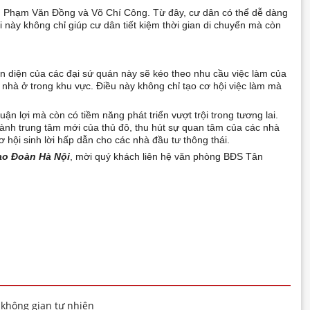
ng Phạm Văn Đồng và Võ Chí Công. Từ đây, cư dân có thể dễ dàng
i này không chỉ giúp cư dân tiết kiệm thời gian di chuyển mà còn
ện diện của các đại sứ quán này sẽ kéo theo nhu cầu việc làm của
nhà ở trong khu vực. Điều này không chỉ tạo cơ hội việc làm mà
huận lợi mà còn có tiềm năng phát triển vượt trội trong tương lai.
thành trung tâm mới của thủ đô, thu hút sự quan tâm của các nhà
 hội sinh lời hấp dẫn cho các nhà đầu tư thông thái.
ao Đoàn Hà Nội
, mời quý khách liên hệ văn phòng BĐS Tân
 không gian tự nhiên