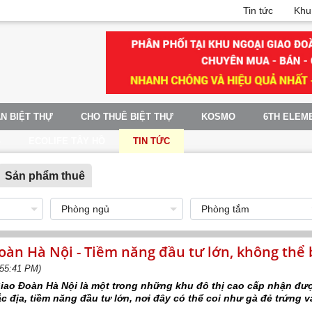
Tin tức
Khu
N BIỆT THỰ
CHO THUÊ BIỆT THỰ
KOSMO
6TH ELEM
G
ECOLIFE TÂY HỒ
TIN TỨC
Sản phẩm thuê
oàn Hà Nội - Tiềm năng đầu tư lớn, không thể 
:55:41 PM)
Giao Đoàn Hà Nội là một trong những khu đô thị cao cấp nhận đư
đắc địa, tiềm năng đầu tư lớn, nơi đây có thể coi như gà đẻ trứng