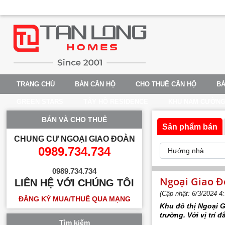
TRANG CHỦ
BÁN CĂN HỘ
CHO THUÊ CĂN HỘ
BÁ
GREEN STARS
TÂY HỒ RESIDENCE
KHU NAM CƯỜN
BÁN VÀ CHO THUÊ
Sản phẩm bán
CHUNG CƯ NGOẠI GIAO ĐOÀN
0989.734.734
0989.734.734
Ngoại Giao Đ
LIÊN HỆ VỚI CHÚNG TÔI
(Cập nhật: 6/3/2024 4
ĐĂNG KÝ MUA/THUÊ QUA MẠNG
Khu đô thị Ngoại 
trường. Với vị trí 
Tìm kiếm