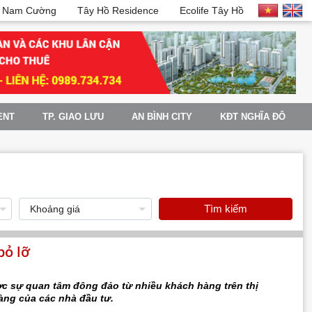
 Nam Cường
Tây Hồ Residence
Ecolife Tây Hồ
ENT
TP. GIAO LƯU
AN BÌNH CITY
KĐT NGHĨA ĐÔ
Tìm kiếm
bỏ lỡ
ợc sự quan tâm đông đảo từ nhiều khách hàng trên thị
 vàng của các nhà đầu tư.