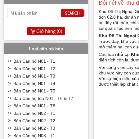
Đôi nét về khu 
Khu Đô Thị Ngoại Gi
tích 62,8 ha, dự án
tại đây rất thấp, ch
sứ quán, tạo nên mộ
Giỏ hàng (
0
)
Khu Đô Thị Ngoại 
Trước đây, khu vực 
mở thêm hai con đườ
Loại căn hộ bán
Các tòa
nhà tại Kh
diện tích còn lại đ
Bán Căn hộ N01 - T1
Với công viên cây x
Bán Căn hộ N01 - T2
khu vực này còn được
Bán Căn hộ N01 - T3
Với sự hiện diện củ
Bán Căn hộ N01 - T4
được thiết lập chặt
Bán Căn hộ N01 - T5
Bán Căn hộ tòa N01 - T6 & T7
Bán Căn hộ N01 - T8
Bán Căn hộ N02 - T1
Bán Căn hộ N02 - T2
Bán Căn hộ N02 - T3
Bán Căn hộ N03 - T1