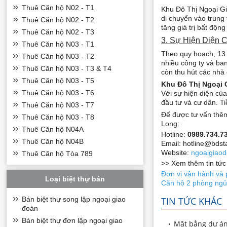
Thuê Căn hộ N02 - T1
Khu Đô Thị Ngoại Gi
di chuyển vào trung 
Thuê Căn hộ N02 - T2
tăng giá trị bất độn
Thuê Căn hộ N02 - T3
3. Sự Hiện Diện 
Thuê Căn hộ N03 - T1
Theo quy hoạch, 13 
Thuê Căn hộ N03 - T2
nhiều công ty và ba
Thuê Căn hộ N03 - T3 & T4
còn thu hút các nhà
Thuê Căn hộ N03 - T5
Khu Đô Thị Ngoại 
Thuê Căn hộ N03 - T6
Với sự hiện diện của
đầu tư và cư dân. Ti
Thuê Căn hộ N03 - T7
Để được tư vấn thêm 
Thuê Căn hộ N03 - T8
Long:
Thuê Căn hộ N04A
Hotline:
0989.734.7
Thuê Căn hộ N04B
Email: hotline@bdst
Website:
ngoaigiao
Thuê Căn hộ Tòa 789
>> Xem thêm tin tức
Đơn vị vận hành và 
Loại biệt thự bán
Căn hộ 2 phòng ngủ 
Bán biệt thự song lập ngoại giao
TIN TỨC KHÁC
đoàn
Bán biệt thự đơn lập ngoại giao
Mặt bằng dự án