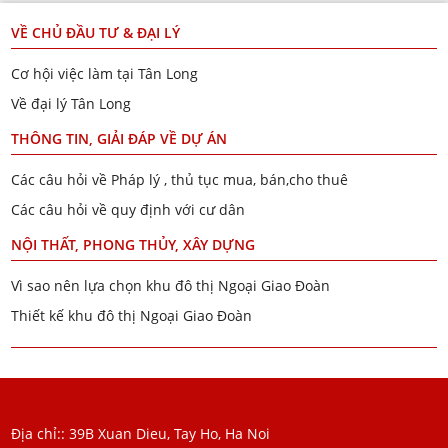
VỀ CHỦ ĐẦU TƯ & ĐẠI LÝ
Cơ hội việc làm tại Tân Long
Về đại lý Tân Long
THÔNG TIN, GIẢI ĐÁP VỀ DỰ ÁN
Các câu hỏi về Pháp lý , thủ tục mua, bán,cho thuê
Các câu hỏi về quy định với cư dân
NỘI THẤT, PHONG THỦY, XÂY DỰNG
Vì sao nên lựa chọn khu đô thị Ngoại Giao Đoàn
Thiết kế khu đô thị Ngoại Giao Đoàn
Địa chỉ:: 39B Xuan Dieu, Tay Ho, Ha Noi