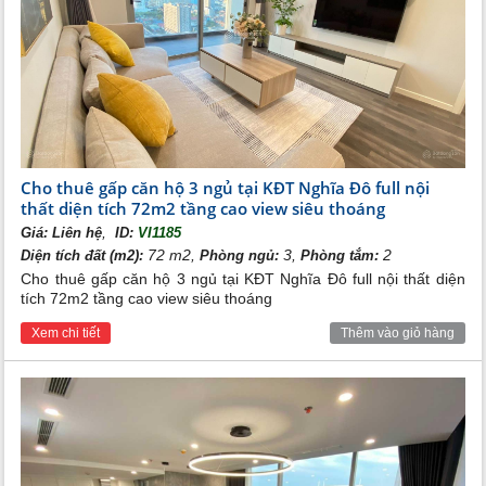
Cho thuê căn hộ chung cư 3 phòng ngủ Nghĩa Đô
Nhìn chung, cho thuê căn hộ 3 phòng ngủ Nghĩa Đô phù hợp
Cho thuê gấp căn hộ 3 ngủ tại KĐT Nghĩa Đô full nội
gia đình muốn có thêm thời gian tích lũy tài chính mà vẫn có thể
thất diện tích 72m2 tầng cao view siêu thoáng
sinh sống trong môi trường tiện nghi, văn minh.
Cho thuê căn
hộ 3 phòng ngủ chung cư KĐT Nghĩa Đô
với diện tích đa
,
Giá:
Liên hệ
ID:
VI1185
dạng từ 47m2 đến 54m2, giúp khách thuê có thể dễ dàng chọn
72 m2,
3,
2
Diện tích đất (m2):
Phòng ngủ:
Phòng tắm:
lựa không gian sống phù hợp với nhu cầu sinh sống.
Cho thuê gấp căn hộ 3 ngủ tại KĐT Nghĩa Đô full nội thất diện
Tiện ích và đặc quyền cho cư dân và khách thuê khi sinh
tích 72m2 tầng cao view siêu thoáng
sống tại dự án KĐT Nghĩa Đô
Xem chi tiết
Thêm vào giỏ hàng
- Khu vườn xanh mát
- Mạng lưới đường dạo và khu vườn cảnh quan
- Các cửa hàng tiện ích
- Sân tập thể thao đa năng
- Khu vui chơi dành cho trẻ em
- Bể bơi trong nhà