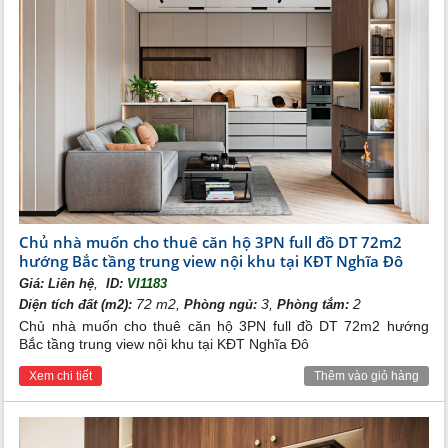
Hotline:
0989 734 734
Email: hotline@bdstanlong.vn
Website: ngoaigiaodoanhanoi.com
Cho thuê căn hộ tòa CT1A KĐT Nghĩa Đô
Chủ nhà muốn cho thuê căn hộ 3PN full đồ DT 72m2
hướng Bắc tầng trung view nội khu tại KĐT Nghĩa Đô
,
Giá:
Liên hệ
ID:
VI1183
72 m2,
3,
2
Diện tích đất (m2):
Phòng ngủ:
Phòng tắm:
Chủ nhà muốn cho thuê căn hộ 3PN full đồ DT 72m2 hướng
Bắc tầng trung view nội khu tại KĐT Nghĩa Đô
Xem chi tiết
Thêm vào giỏ hàng