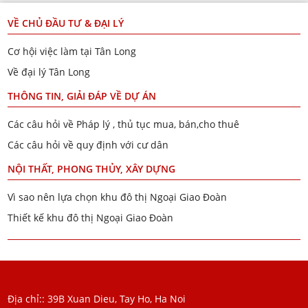
VỀ CHỦ ĐẦU TƯ & ĐẠI LÝ
Cơ hội việc làm tại Tân Long
Về đại lý Tân Long
THÔNG TIN, GIẢI ĐÁP VỀ DỰ ÁN
Các câu hỏi về Pháp lý , thủ tục mua, bán,cho thuê
Các câu hỏi về quy định với cư dân
NỘI THẤT, PHONG THỦY, XÂY DỰNG
Vì sao nên lựa chọn khu đô thị Ngoại Giao Đoàn
Thiết kế khu đô thị Ngoại Giao Đoàn
Địa chỉ:: 39B Xuan Dieu, Tay Ho, Ha Noi