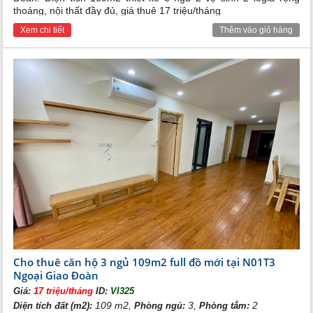
tiện ích vượt trội, cư dân tại khu đô thị Ngoại Giao
thoáng, nội thất đầy đủ, giá thuê 17 triệu/tháng
Đoàn chắc chắn sẽ được tận hưởng một đẳng cấp sống
Xem chi tiết
Thêm vào giỏ hàng
hoàn toàn mới- sống chuẩn, sống sang, sống xanh an
lành giữa giữa lòng nội đô.
>>> Xem thêm:
Ngoại giao đoàn
Cho thuê N01-T4
Cho thuê căn hộ 3 ngủ 109m2 full đồ mới tại N01T3
Ngoại Giao Đoàn
Giá:
17 triệu/tháng
ID:
VI325
109 m2,
3,
2
Diện tích đất (m2):
Phòng ngủ:
Phòng tắm: