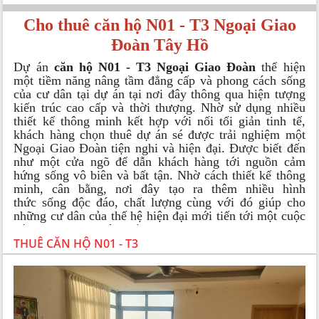
Cho thuê căn hộ N01 - T3 Ngoại Giao
Đoàn Tây Hồ
Dự án
căn hộ N01 - T3 Ngoại Giao Đoàn
thể hiện
một tiềm năng nâng tầm đẳng cấp và phong cách sống
của cư dân tại dự án tại nơi đây thông qua hiện tượng
kiến trúc cao cấp và thời thượng. Nhờ sử dụng nhiều
thiết kế thông minh kết hợp với nối tối giản tinh tế,
khách hàng chọn thuê dự án sé được trải nghiệm một
Ngoại Giao Đoàn tiện nghi và hiện đại. Được biết đến
như một cửa ngõ để dẫn khách hàng tới nguồn cảm
hứng sống vô biên và bất tận. Nhờ cách thiết kế thông
minh, cân bằng, nơi đây tạo ra thêm nhiều hình
thức sống độc đáo, chất lượng cùng với đó giúp cho
những cư dân của thế hệ hiện đại mới tiến tới một cuộc
sống văn minh và chất lượng. Khu vực Ngoại Giao
Đoàn không gì hơn ngoài một sự khẳng định cho tính
THUÊ CĂN HỘ N01 - T3
phồn vinh cùng với đẳng cấp mới và cũng là sự lựa
chọn mới cho các cư dân muốn nâng tầm chất lượng
cuộc sống. Đồng hành với đó là một địa thế được ví
như trái tim của thủ đô, hội tụ đầy đủ năng lượng của
sự vương giả và may mắn. Khách hàng
thuê căn hộ