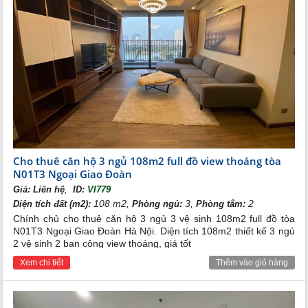
Tòa căn hộ N01- T3
Căn hộ N01-T3 Ngoại giao đoàn - Chốn an
cư hiện đại cho gia chủ thương lưu
Cho thuê căn hộ 3 ngủ 108m2 full đồ view thoáng tòa
N01T3 Ngoại Giao Đoàn
Thuộc trên khu đất N01 của
. N01
dự án Ngoại Giao Đoàn
,
Giá:
Liên hệ
ID:
VI779
- T3 tọa lạc giữa tòa N01T2 và tòa N01T4 cùng với
108 m2,
3,
2
Diện tích đất (m2):
Phòng ngủ:
Phòng tắm:
phía bắc hướng sang tòa N01T1, đằng sau hướng nam
Chính chủ cho thuê căn hộ 3 ngủ 3 vệ sinh 108m2 full đồ tòa
là con đường đôi giữa trung tâm dự án và khu đô thị
N01T3 Ngoại Giao Đoàn Hà Nội. Diện tích 108m2 thiết kế 3 ngủ
Tây Hồ. Hơn thế nữa, nhờ địa thế giữa vành đai 2 và
2 vệ sinh 2 ban công view thoáng, giá tốt
vành đai 3, nơi đây được thừa hưởng hệ thống giao
thông hiện đại và tiện lợi giúp khách hàng thuê có thể
Xem chi tiết
Thêm vào giỏ hàng
dễ dàng kết nối cũng như di chuyển đến các điểm trọng
yếu trên thành phố Hà Nội.
Phía Đông: giáp khu đất xây dựng Tòa chung cư