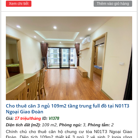
Khu vui chơi trong nhà và ngoài trời.
Xem chi tiết
Thêm vào giỏ hàng
Hệ thống trường mần non tới trung học quốc tế.
Cho thuê căn 3 ngủ 109m2 tầng trung full đồ tại N01T3
Ngoại Giao Đoàn
Giá:
17 triệu/tháng
ID:
VI378
109 m2,
3,
2
Diện tích đất (m2):
Phòng ngủ:
Phòng tắm:
Chính chủ cho thuê căn hộ chung cư tòa N01T3 Ngoại Giao
Với vị trí thuận lợi, không gian sống đẳng cấp cùng
Đoàn. Diện tích 109m2 thiết kế 3 ngủ 2 vệ sinh 2 logia rộng