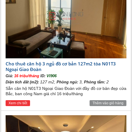
N01 - T3 Ngoại giao đoàn
chắc chắn sẽ cảm thấy hài
lòng bởi chất lượng an ninh, dịch vụ đi kèm với một
tòa chung cư cao cấp có sẵn.
Cho thuê căn hộ 3 ngủ đồ cơ bản 127m2 tòa N01T3
Ngoại Giao Đoàn
Giá:
16 triệu/tháng
ID:
VI906
127 m2,
3,
2
Diện tích đất (m2):
Phòng ngủ:
Phòng tắm:
Sẵn căn hộ N01T3 Ngoại Giao Đoàn với đầy đồ cơ bản đẹp cửa
Bắc, ban công Nam giá chỉ 16 triệu/tháng
Xem chi tiết
Thêm vào giỏ hàng