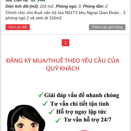
Giá:
Liên hệ
ID:
VI64
116 m2,
3,
2
Diện tích đất (m2):
Phòng ngủ:
Phòng tắm:
Chính chủ cho thuê căn hộ tòa N01T3 khu Ngoại Giao Đoàn , 3
phòng ngủ 2 vệ sinh dt 116m2
Xem chi tiết
Thêm vào giỏ hàng
1
ĐĂNG KÝ MUA/THUÊ THEO YÊU CẦU CỦA
QUÝ KHÁCH