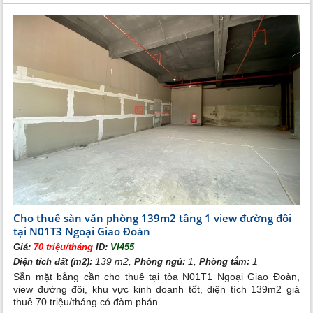
Tiện ích tại khu đô thị Ngoại Giao Đoàn
Trong bối cảnh một khu đô thị đang lớn mạnh, sử dụng
thiết kể chủ đạo là màu xanh, Ngoại Giao Đoàn tạo ra
một vị trí thuân lợi về giao thông, kèm theo đó là nhiều
trục đường lớn đi qua dự án là Nguyễn Văn Huyên kéo
dài xuyên suốt đến Hồ Tây tạo ra một hạ tầng đồng bộ
và hiện đại. Di chuyển dễ dàng tới trung tâm thành phố
Cho thuê sàn văn phòng 139m2 tầng 1 view đường đôi
hay sân bay Nội Bài nhờ các tuyến đường mới.
tại N01T3 Ngoại Giao Đoàn
Tiện ích chính
Giá:
70 triệu/tháng
ID:
VI455
Siêu thị, trung tâm mua sắm, trung tâm vui chơi giải trí.
139 m2,
1,
1
Diện tích đất (m2):
Phòng ngủ:
Phòng tắm:
Khu hồ bơi hiện đại rộng lớn.
Sẵn mặt bằng cần cho thuê tại tòa N01T1 Ngoại Giao Đoàn,
Nhà hàng, café, nhà thuốc, phòng Gym, Spa, đường đi
view đường đôi, khu vực kinh doanh tốt, diện tích 139m2 giá
bộ, sân thể thao.
thuê 70 triệu/tháng có đàm phán