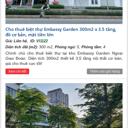
Cho thuê biệt thự Embassy Garden 300m2 x 3.5 tầng,
đồ cơ bản, mặt tiền lớn
,
Giá:
Liên hệ
ID:
VI1122
300 m2,
5,
4
Diện tích đất (m2):
Phòng ngủ:
Phòng tắm:
Chính chủ cho thuê biệt thự tại khu Embassy Garden Ngoại
Giao Đoàn. Diện tích 300m2 thiết kế 3,5 tầng nội thất cơ bản,
giá cho thuê cực tốt!
Xem chi tiết
Thêm vào giỏ hàng