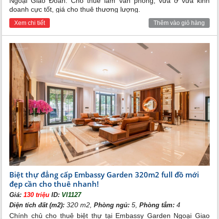
Ngoại Giao Đoàn. Cho thuê làm văn phòng, vừa ở vừa kinh
thư giãn và trong lành.
doanh cực tốt, giá cho thuê thương lượng.
Nhu cầu mua sắm, giải trí, vui chơi cũng được đáp ứng
Xem chi tiết
Thêm vào giỏ hàng
đầy đủ nhờ hệ thống trung tâm thương mại, shophouse,
chuỗi nhà hàng, café, siêu thị, cửa hàng dịch vụ,…
Ngoài gia hệ thống an ninh tại dự án cũng được đảm
bảo nhờ an ninh toang khu 24/7, trụ sở công an đối
diện dự án cùng hệ thống bảo vệ của đại sứ quán, giúp
quý khách hàng an tâm sinh sống.
Biệt thự đẳng cấp Embassy Garden 320m2 full đồ mới
đẹp cần cho thuê nhanh!
Giá:
130 triệu
ID:
VI1127
Không chỉ mang đến không gian sống xanh lý tưởng,
320 m2,
5,
4
Diện tích đất (m2):
Phòng ngủ:
Phòng tắm:
hệ thống tiện ích đẳng cấp 5*, biệt thự Embassy Garden
Chính chủ cho thuê biệt thự tại Embassy Garden Ngoại Giao