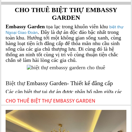
CHO THUÊ BIỆT THỰ EMBASSY
GARDEN
Embassy Garden
tọa lạc trong khuôn viên khu
biệt thự
. Đây là dự án độc đáo bậc nhất trong
Ngoại Giao Đoàn
toàn khu. Hướng tới một không gian sống xanh, cùng
hàng loạt tiện ích đẳng cấp để thỏa mãn nhu cầu sinh
sống của các gia chủ thượng lưu. Đi cùng đó là hệ
thống an ninh tốt cùng vị trí vô cùng thuận tiện chắc
chắn sẽ làm hài lòng các gia chủ.
Biệt thự
Embassy Garden- Thiết kế đẳng cấp
Các căn biệt thự tại dự án được phân bố nằm giữa các
căn shophouse. Hai mặt trái và phải tiếp xúc với đường
CHO THUÊ BIỆT THỰ EMBASSY GARDEN
nội khu và đường Nguyễn Văn Huyên. Các căn biệt thự
có diện tích từ 225 – 400m2 và được xây dựng 03 tầng.
Tổng số lô biệt thự tại dự án là 53 và tập trung chủ
yếu khu vực trung tâm khu.