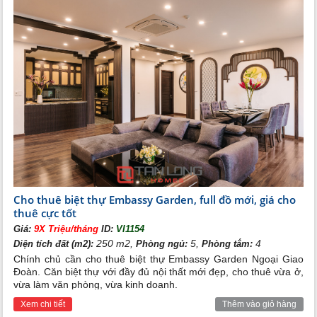
nhằm đảm bảo được ánh sáng và không khí trong lành
vào được căn nhà.
Các căn biệt thự được thiết kế với phong cách hiện đại,
vuông vức. Vật dụng nội thất được sử dụng tương tự
ngoại thất mang tới sự đồng bộ nhưng vẫn tạo nên sự
sang trọng. Nếu muốn quý khách có thể chọn các căn
thô và tùy biến theo ý mình.
Cho thuê biệt thự Embassy Garden, full đồ mới, giá cho
thuê cực tốt
Giá:
9X Triệu/tháng
ID:
VI1154
250 m2,
5,
4
Diện tích đất (m2):
Phòng ngủ:
Phòng tắm:
Chính chủ cần cho thuê biệt thự Embassy Garden Ngoại Giao
Đoàn. Căn biệt thự với đầy đủ nội thất mới đẹp, cho thuê vừa ở,
vừa làm văn phòng, vừa kinh doanh.
Xem chi tiết
Thêm vào giỏ hàng
Biệt thự Embassy Garden- Không gian sống tiện