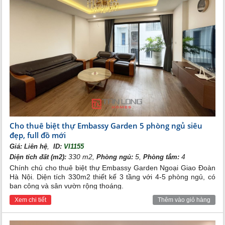
Tầng 01 của mỗi căn biệt thự sẽ là khu vực của gara để
Cho thuê biệt thự Embassy Garden 5 phòng ngủ siêu
xe, phòng khách, phòng bếp và 01 phòng giúp việc
đẹp, full đồ mới
nhỏ. Đây là khu cự sinh hoạt chung của cả nhà. Được
,
Giá:
Liên hệ
ID:
VI1155
thiết kế thông thoáng, ít vách ngăn. Bên ngoài còn
330 m2,
5,
4
Diện tích đất (m2):
Phòng ngủ:
Phòng tắm:
được bố trí khoảng không của tiểu cảnh và sân vườn
Chính chủ cho thuê biệt thự Embassy Garden Ngoại Giao Đoàn
nhằm tăng thêm không gian xanh cho căn nhà.
Hà Nội. Diện tích 330m2 thiết kế 3 tầng với 4-5 phòng ngủ, có
Tầng 02 và 03 sẽ là khu vực của phòng ngủ và phòng
ban công và sân vườn rộng thoáng.
sinh hoạt chung. Đặc biệt với các căn ở trung tâm của
Xem chi tiết
Thêm vào giỏ hàng
dự án còn được bố trí với không gian thư giãn ngoài
trời cùng không gian sân vườn trên mái. Các căn biệt
thự cũng được bố trí logoa lớn và cửa sổ tại mỗi phòng