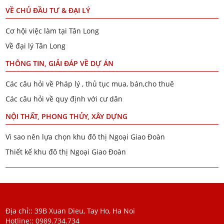
VỀ CHỦ ĐẦU TƯ & ĐẠI LÝ
Cơ hội việc làm tại Tân Long
Về đại lý Tân Long
THÔNG TIN, GIẢI ĐÁP VỀ DỰ ÁN
Các câu hỏi về Pháp lý , thủ tục mua, bán,cho thuê
Các câu hỏi về quy định với cư dân
NỘI THẤT, PHONG THỦY, XÂY DỰNG
Vì sao nên lựa chọn khu đô thị Ngoại Giao Đoàn
Thiết kế khu đô thị Ngoại Giao Đoàn
Địa chỉ:: 39B Xuan Dieu, Tay Ho, Ha Noi
Hotline::
0989.734.734