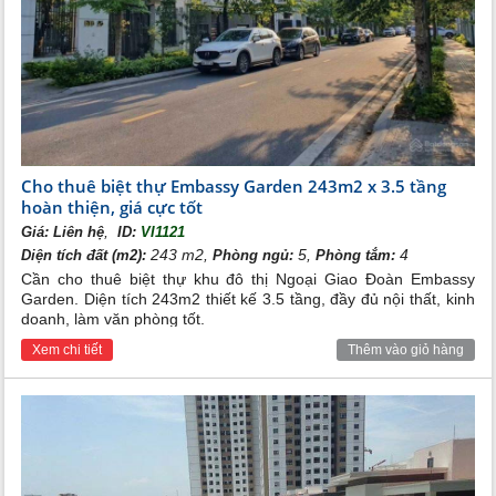
Cho thuê biệt thự Embassy Garden 243m2 x 3.5 tầng
hoàn thiện, giá cực tốt
,
Giá:
Liên hệ
ID:
VI1121
243 m2,
5,
4
Diện tích đất (m2):
Phòng ngủ:
Phòng tắm:
Cần cho thuê biệt thự khu đô thị Ngoại Giao Đoàn Embassy
Garden. Diện tích 243m2 thiết kế 3.5 tầng, đầy đủ nội thất, kinh
doanh, làm văn phòng tốt.
Xem chi tiết
Thêm vào giỏ hàng