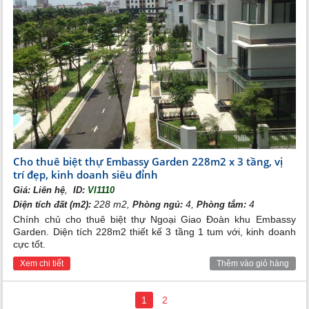
Cho thuê biệt thự Embassy Garden 228m2 x 3 tầng, vị
trí đẹp, kinh doanh siêu đỉnh
,
Giá:
Liên hệ
ID:
VI1110
228 m2,
4,
4
Diện tích đất (m2):
Phòng ngủ:
Phòng tắm:
Chính chủ cho thuê biệt thự Ngoại Giao Đoàn khu Embassy
Garden. Diện tích 228m2 thiết kế 3 tầng 1 tum với, kinh doanh
cực tốt.
Xem chi tiết
Thêm vào giỏ hàng
1
2