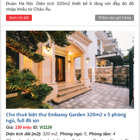
còn thiết lập nên một tiêu chuẩn sống mới của cư dân
Đoàn Hà Nội. Diện tích 320m2 thiết kế 4 tầng với đầy đủ đồ
nội đô- tiêu chuẩn sống đẳng cấp. Hơn cả một chốn an
nhập khẩu từ Châu Âu.
cư, biệt thự Embassy Garden hứa hẹn là sản phẩm đầu
tư lý tưởng mang đến cơ hội đầu tư sinh lời vượt trội
Xem chi tiết
Thêm vào giỏ hàng
cho các nhà đầu tư.
Xem thêm
:
Cho thuê Shophouse Embassy Garden
Cho thuê biệt thự Embassy Garden 320m2 x 5 phòng
ngủ, full đồ xịn
Giá:
130 triệu
ID:
VI1126
320 m2,
5,
4
Diện tích đất (m2):
Phòng ngủ:
Phòng tắm: