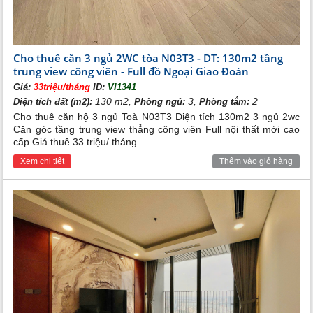
điều này giúp các căn hộ luôn đón được ánh sáng và gió tự
nhiên.
Cho thuê căn 3 ngủ 2WC tòa N03T3 - DT: 130m2 tầng
trung view công viên - Full đồ Ngoại Giao Đoàn
Giá:
33triệu/tháng
ID:
VI1341
130 m2,
3,
2
Diện tích đất (m2):
Phòng ngủ:
Phòng tắm:
Cho thuê căn hộ 3 ngủ Toà N03T3 Diện tích 130m2 3 ngủ 2wc
Căn góc tầng trung view thẳng công viên Full nội thất mới cao
cấp Giá thuê 33 triệu/ tháng
Xem chi tiết
Thêm vào giỏ hàng
Căn hộ 3 phòng ngủ Ngoại Giao Đoàn
- Chung cư N01 - T1 Ngoại Giao Đoàn do Công ty Cổ phần Đầu
tư Lạc Hồng làm chủ đầu tư với 3 tầng hầm, 3 tầng thương mại
dịch vụ và 24 tầng căn hộ. Tòa chung cư có 368 căn hộ, trong
đó căn 3 ngủ là căn 02 và 03 có diện tích 95m2. Căn 3 Phòng
ngủ tòa N01 - T1 Ngoại giao đoàn đều là căn góc, có hai hướng
ban công chính là Hướng Bắc nhìn trọn nội khu như hệ thống