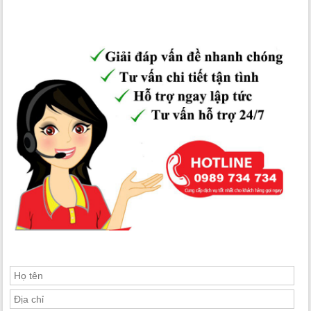
mới Cổ Nhuế và Khu đại sứ quán các nước…Nằm ngay gần các
hệ thống các trường đại học lớn như Học viện cảnh sát nhân
dân, Học viện tài chính, ĐH Sư phạm Hà Nội, Học viện Báo trí
và tuyên truyền...Bệnh viện phòng khám như bệnh viện 19-8 Bộ
Công An, Bệnh Viện E...Siêu thị mua sắm như Siêu thị Metro,
Siêu thị BigC, Siêu thị Fivimark và các trung tâm mua sắm lớn
xung quanh các khu đô thị...
>>> Xem thêm:
Cho thuê căn hộ 4 phòng ngủ