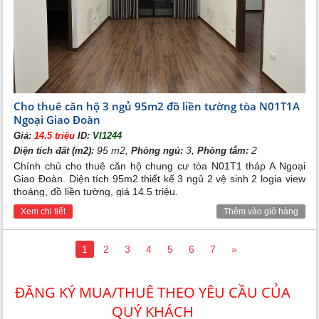
Cho thuê căn hộ 3 ngủ 95m2 đồ liền tường tòa N01T1A
Ngoại Giao Đoàn
Giá:
14.5 triệu
ID:
VI1244
95 m2,
3,
2
Diện tích đất (m2):
Phòng ngủ:
Phòng tắm:
Chính chủ cho thuê căn hộ chung cư tòa N01T1 tháp A Ngoại
Giao Đoàn. Diện tích 95m2 thiết kế 3 ngủ 2 vệ sinh 2 logia view
thoáng, đồ liền tường, giá 14.5 triệu.
Xem chi tiết
Thêm vào giỏ hàng
1
2
3
4
5
6
7
»
Tiện ích ngoại khu Ngoại Giao Đoàn
Khu Ngoại Giao Đoàn nằm ngay cạnh rất nhiều các công trình –
ĐĂNG KÝ MUA/THUÊ THEO YÊU CẦU CỦA
dự án lớn như Khu đô thị Tây Hồ Tây, Công Viên Hữu Nghị,
công Viên Hòa Bình, khu biệt thự Vườn Đào...Cạnh khu đô thị
QUÝ KHÁCH
mới Ciputra Tây Hồ, khu đô thị Thành Phố Giao Lưu, KĐT