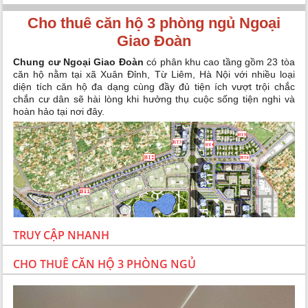
Cho thuê căn hộ 3 phòng ngủ Ngoại
Giao Đoàn
Chung cư Ngoại Giao Đoàn
có phân khu cao tầng gồm 23 tòa
căn hộ nằm tại xã Xuân Đỉnh, Từ Liêm, Hà Nội với nhiều loại
diện tích căn hộ đa dạng cùng đầy đủ tiện ích vượt trội chắc
chắn cư dân sẽ hài lòng khi hưởng thụ cuộc sống tiện nghi và
hoàn hảo tại nơi đây.
TRUY CẬP NHANH
CHO THUÊ CĂN HỘ 3 PHÒNG NGỦ
Tổng quan chung cư Ngoại Giao Đoàn Hà Nội
Bạn cần biết 3 điểm mạnh dưới đây khi có ý định
thuê căn hộ