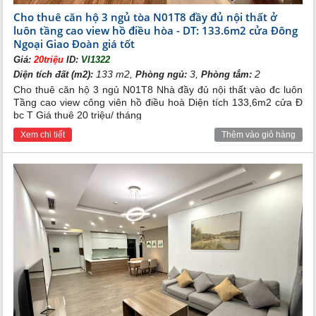
có 2 khu loggia, 1 khu bếp và 1 khu phòng khách. Căn 02 có
Cho thuê căn hộ 3 ngủ tòa N01T8 đầy đủ nội thất ở
ban công hướng Đông và tầm nhìn Hồ Tây, còn căn 06 có ban
luôn tầng cao view hồ điều hòa - DT: 133.6m2 cửa Đông
công hướng Tây và tầm nhìn vào Khu đại sứ quán cùng khu biệt
thự.
Ngoại Giao Đoàn giá tốt
+ Ngoài ra là căn số 03 và 07 có diện tích 113,89m2, trong
Giá:
20triệu
ID:
VI1322
đó căn số 03 có hướng loggia Đông Nam, là căn đẹp nhất của
133 m2,
3,
2
Diện tích đất (m2):
Phòng ngủ:
Phòng tắm:
tòa nhà, có ban công hướng Đông và Nam nhìn ra Hồ Tây còn
Cho thuê căn hộ 3 ngủ N01T8 Nhà đầy đủ nội thất vào đc luôn
căn số 07 là căn góc có ban công hướng Tây và Bắc nhìn
Tầng cao view công viên hồ điều hoà Diện tích 133,6m2 cửa Đ
ra cầu Nhật Tân, Khu đại sứ quán, khu biệt thự.
bc T Giá thuê 20 triệu/ tháng
+ Căn số 01 và 05 có diện tích 124,15m2 trong đó Căn số 01 có
Xem chi tiết
Thêm vào giỏ hàng
ban công hướng Đông và Bắc tầm nhìn ra cầu Nhật Tân và Hồ
Tây còn Căn số 05 có ban công hướng Tây và Nam nhìn ra Khu
đại sứ quán và khu biệt thự.