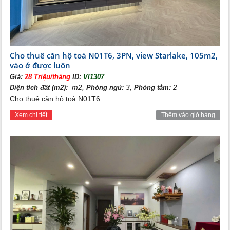
khu đại sứ quán và hồ điều hòa và các căn hướng đông nhìn ra
khu N04 và Hồ Tây
Cho thuê căn hộ toà N01T6, 3PN, view Starlake, 105m2,
vào ở được luôn
Giá:
28 Triệu/tháng
ID:
VI1307
m2,
3,
2
Diện tích đất (m2):
Phòng ngủ:
Phòng tắm:
Cho thuê căn hộ toà N01T6
Xem chi tiết
Thêm vào giỏ hàng
- Chung cư N03 T1 Ngoại Giao Đoàn do Công ty cổ phần thi
công cơ giới xây lắp làm chủ đầu tư với 25 tầng nổi và 2 tầng
hầm. Căn 3 Phòng ngủ tòa N03 T1 Ngoại giao đoàn đều có
phòng khách, bếp, lô gia và 2 nhà vệ sinh. Căn 01 và 06 và
10 diện tích 103m2, Căn 02 và 04 và 07 và 09 diện tích
95,5m2, Căn 03 và 08 diện tích 104m2, Căn 05 diện tích