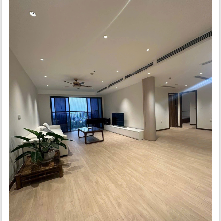
Ngoại Giao Đoàn
:
- Thứ nhất, quần thể chung cư Ngoại giao đoàn có cảnh quan
thiên nhiên và môi trường trong lành, thoáng mát
- Thứ hai, từ Ngoại giao đoàn, cư dân thuận lợi và dễ dàng kết
nối với nhiều tuyến đường huyết mạch của thành phố
- Thứ ba, với mật độ xây dựng thấp chỉ dưới 33%, gần 70% đất
còn lại là chủ đầu tư xây dựng khu công viên cây xanh, hồ điều
hòa và các tiện ích công cộng khác, đáp ứng tối đa nhu cầu
mua sắm và vui chơi giải trí, chăm sóc sức khỏe cho cư dân.
Vị trí chung cư Ngoại Giao Đoàn
Chung cư Ngoại Giao Đoàn nằm ở phía Tây Hồ Tây, trên trục
phát triển chính trị và kinh tế của thủ đô Hà Nội. Từ Ngoại Giao
Đoàn, cư dân có thể dễ dàng kết nối vào nội đô hay ra sân bay
quốc tế Nội bài thông qua các trục đường Phạm Văn Đồng, Cầu
Nhật tân
Quy mô dự án chung cư Ngoại Giao Đoàn
Tổng diện tích đất được cấp phép xây dựng cho quần thể khu
đô thị Ngoại giao đoàn khoảng 62,8 ha với Quy mô dân số toàn
khu là 9700 người.
Khu cao tầng Ngoại giao đoàn gồm 8 tòa chung cư N01, 3 tòa
chung cư N02, 8 tòa chung cư N03 và 4 tòa chung cư N04 được
sắp đặt hợp lý để không cản trở tầm nhìn của các tòa nhà khác,