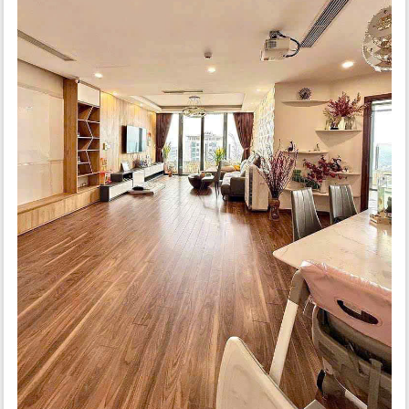
tầng hầm, 287 căn hộ. Căn 3 Phòng ngủ tòa N01 T4 Ngoại giao
đoàn đều có 2 mặt thoáng, phòng khách, bếp, 2 nhà vệ sinh, lô
gia,...diện tích từ 101,5m2 – 108,4m2 – 122,2m2
- Chung cư N01 T5 Ngoại Giao Đoàn do Công ty Cổ phần Đầu
tư Lạc Hồng làm chủ đầu tư với 35 tầng nổi và 3 tầng hầm.
Căn 3 Phòng ngủ tòa N01 T5 Ngoại giao đoàn đều có 2 mặt
thoáng, diện tích từ 101,5m2 – 108,4m2 – 122,2m2
- Chung cư N01 T6 và T7 Ngoại Giao Đoàn do Tổng công ty xây
dựng Hà Nội (HanCorp) làm chủ đầu tư với 35 tầng căn hộ, 6
tầng thương mại dịch vụ, 3 tầng hầm, tổng số 800 căn hộ.
Căn 3 Phòng ngủ tòa N01 T6 & T7 Ngoại giao đoàn có diện tích
căn hộ từ 103 m2 đến 143 m2
- Chung cư N01 T8 Ngoại Giao Đoàn do Tổng công ty xây dựng
Hà Nội (Hancorp) làm chủ đầu tư với 34 tầng và 1 tầng áp mái,
tổng 264 căn hộ. Căn 3 Phòng ngủ tòa N01 T8 Ngoại giao đoàn
đều có 2 nhà vệ sinh, phòng khách, bếp. Các căn 3 phòng ngủ
là Căn số 01 và 08, căn số 03 và 06, căn số 04 và 05
- Tòa N02 - T1 do Công ty Cổ Phần Đầu Tư Bất Động Sản An
Bình làm chủ đầu tư với 2 tầng hầm và 22 tầng nổi, mật độ xây
dựng 8 căn hộ trên mỗi sàn với 4 thang máy và 2 thang bộ. Tòa
nhà có tầng thương mại từ tầng 1 đến­ tầng 5, tầng căn hộ để ở
từ tầng 6 đến­ tầng 21. Căn 3 Phòng ngủ tòa N02 T1 Ngoại giao
đoàn là căn số 02 và 06 có 2 nhà vệ sinh, diện tích 105,28m2,