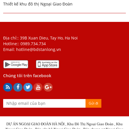
Thiết kế khu đô thị Ngoại Giao Đoàn
Địa chỉ:: 39B Xuan Dieu, Tay Ho, Ha Noi
Hotline::
0989.734.734
Email:
hotline@bdstanlong.vn
Chúng tôi trên facebook
Gửi đi
DỰ ÁN NGOẠI GIAO ĐOÀN HÀ NỘI , Khu Đô Thị Ngoại Giao Đoàn , Khu