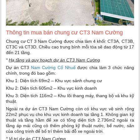
Thông tin mua bán chung cư CT3 Nam Cường
Chung cư CT 3 Nam Cường được chia làm 4 khối: CT3A, CT3B,
CT3C và CT3D. Chiều cao trung bình mỗi tòa sẽ dao động từ 17
đến 21 tầng.
*
Hạ tầng và quy hoạch dự án CT3 Nam Cường
Dự án CT3
Nam Cường Cổ Nhuế
được chia làm 3 chức năng
chính, trong đó bao gồm:
Khu 1: Diện tích 69m2 – Khu vực sảnh chung cư
Khu 2: Diện tích 605m2 – Khu vực kinh doanh
Khu 3: Diện tích 116m2 – Khu lõi thang máy, thang bộ và khu kỹ
thuật.
Ngoài ra dự án CT3 Nam Cường còn có khu vực vệ sinh rộng
22m2 phục vụ cho khu vực kinh doanh tại tầng 1. Không gian kỹ
thuật và tầng hầm để xe có tổng diện tích 2.736m2 ngoài ra
tầng áp mái cũng có thêm phòng kỹ thuật nước, bể nước, sân
của công trinh để bố trí thêm bãi đỗ xe ngoài trời.
*
Vị trí dự án CT3 Nam Cường