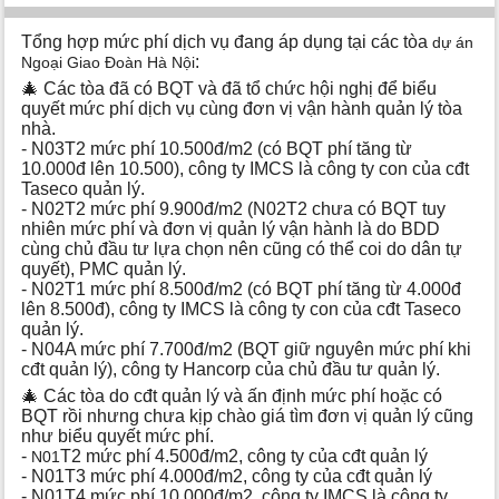
Tổng hợp mức phí dịch vụ đang áp dụng tại các tòa
dự án
:
Ngoại Giao Đoàn Hà Nội
🎄 Các tòa đã có BQT và đã tổ chức hội nghị để biểu
quyết mức phí dịch vụ cùng đơn vị vận hành quản lý tòa
nhà.
- N03T2 mức phí 10.500đ/m2 (có BQT phí tăng từ
10.000đ lên 10.500), công ty IMCS là công ty con của cđt
Taseco quản lý.
- N02T2 mức phí 9.900đ/m2 (N02T2 chưa có BQT tuy
nhiên mức phí và đơn vị quản lý vận hành là do BDD
cùng chủ đầu tư lựa chọn nên cũng có thể coi do dân tự
quyết), PMC quản lý.
- N02T1 mức phí 8.500đ/m2 (có BQT phí tăng từ 4.000đ
lên 8.500đ), công ty IMCS là công ty con của cđt Taseco
quản lý.
- N04A mức phí 7.700đ/m2 (BQT giữ nguyên mức phí khi
cđt quản lý), công ty Hancorp của chủ đầu tư quản lý.
🎄 Các tòa do cđt quản lý và ấn định mức phí hoặc có
BQT rồi nhưng chưa kịp chào giá tìm đơn vị quản lý cũng
như biểu quyết mức phí.
-
T2 mức phí 4.500đ/m2, công ty của cđt quản lý
N01
- N01T3 mức phí 4.000đ/m2, công ty của cđt quản lý
- N01T4 mức phí 10.000đ/m2, công ty IMCS là công ty