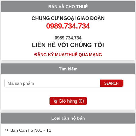
BÁN VÀ CHO THUÊ
CHUNG CƯ NGOẠI GIAO ĐOÀN
0989.734.734
0989.734.734
LIÊN HỆ VỚI CHÚNG TÔI
ĐĂNG KÝ MUA/THUÊ QUA MẠNG
Tìm kiếm
Giỏ hàng (
0
)
Loại căn hộ bán
Bán Căn hộ N01 - T1