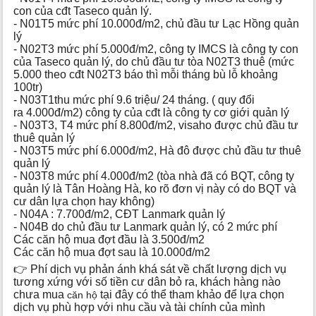
con của cđt Taseco quản lý.
- N01T5 mức phí 10.000đ/m2, chủ đầu tư Lạc Hồng quản
lý
- N02T3 mức phí 5.000đ/m2, công ty IMCS là công ty con
của Taseco quản lý, do chủ đầu tư tòa N02T3 thuê (mức
5.000 theo cđt N02T3 báo thì mỗi tháng bù lỗ khoảng
100tr)
- N03T1thu mức phí 9.6 triệu/ 24 tháng. ( quy đổi
ra 4.000đ/m2) công ty của cđt là công ty cơ giới quản lý
- N03T3, T4 mức phí 8.800đ/m2, visaho được chủ đầu tư
thuê quản lý
- N03T5 mức phí 6.000đ/m2, Hà đô được chủ đầu tư thuê
quản lý
- N03T8 mức phí 4.000đ/m2 (tòa nhà đã có BQT, công ty
quản lý là Tân Hoàng Hà, ko rõ đơn vị này có do BQT và
cư dân lựa chọn hay không)
- N04A : 7.700đ/m2, CĐT Lanmark quản lý
- N04B do chủ đầu tư Lanmark quản lý, có 2 mức phí
Các căn hộ mua đợt đầu là 3.500đ/m2
Các căn hộ mua đợt sau là 10.000đ/m2
👉 Phí dịch vụ phản ánh khá sát về chất lượng dịch vụ
tương xứng với số tiền cư dân bỏ ra, khách hàng nào
chưa mua
tại đây có thể tham khảo để lựa chọn
căn hộ
dịch vụ phù hợp với nhu cầu và tài chính của mình