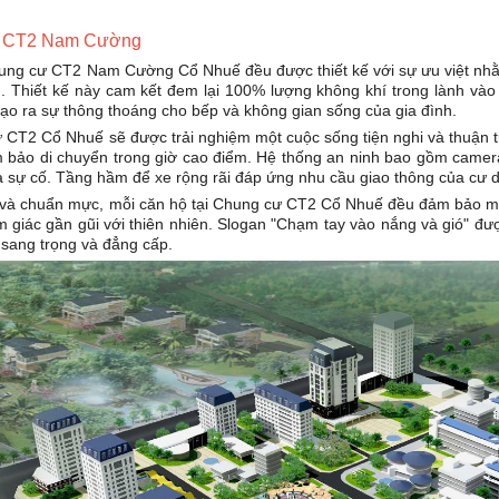
cư CT2 Nam Cường
hung cư CT2 Nam Cường Cổ Nhuế đều được thiết kế với sự ưu việt nh
. Thiết kế này cam kết đem lại 100% lượng không khí trong lành vào t
tạo ra sự thông thoáng cho bếp và không gian sống của gia đình.
 CT2 Cổ Nhuế sẽ được trải nghiệm một cuộc sống tiện nghi và thuận ti
 bảo di chuyển trong giờ cao điểm. Hệ thống an ninh bao gồm camera
 ra sự cố. Tầng hầm để xe rộng rãi đáp ứng nhu cầu giao thông của cư 
ại và chuẩn mực, mỗi căn hộ tại Chung cư CT2 Cổ Nhuế đều đảm bảo mộ
ảm giác gần gũi với thiên nhiên. Slogan "Chạm tay vào nắng và gió" đư
sang trọng và đẳng cấp.