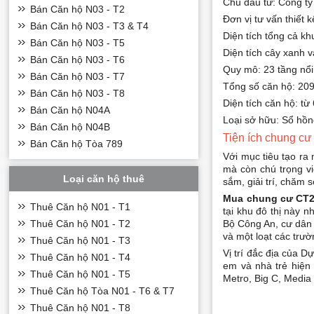
Chủ đầu tư: Công t
Bán Căn hộ N03 - T2
Đơn vị tư vấn thiết 
Bán Căn hộ N03 - T3 & T4
Diện tích tổng cả k
Bán Căn hộ N03 - T5
Diện tích cây xanh 
Bán Căn hộ N03 - T6
Quy mô: 23 tầng nổi
Bán Căn hộ N03 - T7
Tổng số căn hộ: 20
Bán Căn hộ N03 - T8
Diện tích căn hộ: t
Bán Căn hộ N04A
Loại sở hữu: Sổ hồn
Bán Căn hộ N04B
Tiện ích chung 
Bán Căn hộ Tòa 789
Với mục tiêu tạo ra
mà còn chú trọng vi
Loại căn hộ thuê
sắm, giải trí, chăm 
Mua chung cư CT
Thuê Căn hộ N01 - T1
tại khu đô thị này 
Thuê Căn hộ N01 - T2
Bộ Công An, cư dân 
và một loạt các trườ
Thuê Căn hộ N01 - T3
Vị trí đắc địa của 
Thuê Căn hộ N01 - T4
em và nhà trẻ hiện
Thuê Căn hộ N01 - T5
Metro, Big C, Media
Thuê Căn hộ Tòa N01 - T6 & T7
Thuê Căn hộ N01 - T8