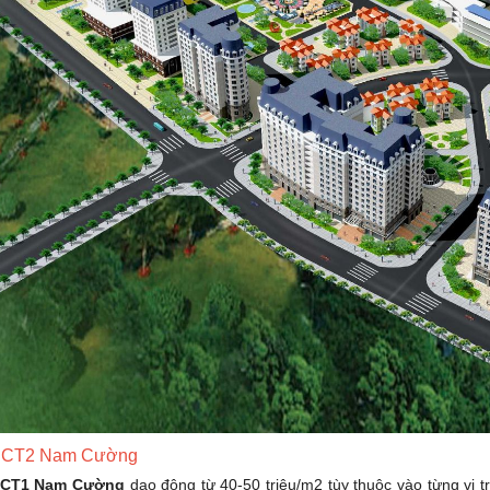
ư CT2 Nam Cường
ư CT1 Nam Cường
dao động từ 40-50 triệu/m2 tùy thuộc vào từng vị tr