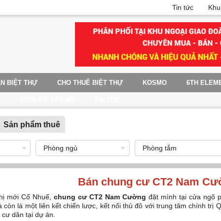
Tin tức
Khu
N BIỆT THỰ
CHO THUÊ BIỆT THỰ
KOSMO
6TH ELEM
G
ECOLIFE TÂY HỒ
TIN TỨC
Sản phẩm thuê
Bán chung cư CT2 Nam Cư
thị mới Cổ Nhuế,
chung cư CT2 Nam Cường
đặt mình tại cửa ngõ p
còn là một liên kết chiến lược, kết nối thủ đô với trung tâm chính tr
 cư dân tại dự án.