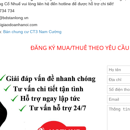
Cổ Nhuế vui lòng liên hệ đến hotline để được hỗ trợ chi tiết!
 734 734
e@bdstanlong.vn
aigiaodoanhanoi.com
m:
Bán chung cư CT3 Nam Cường
ĐĂNG KÝ MUA/THUÊ THEO YÊU CẦU