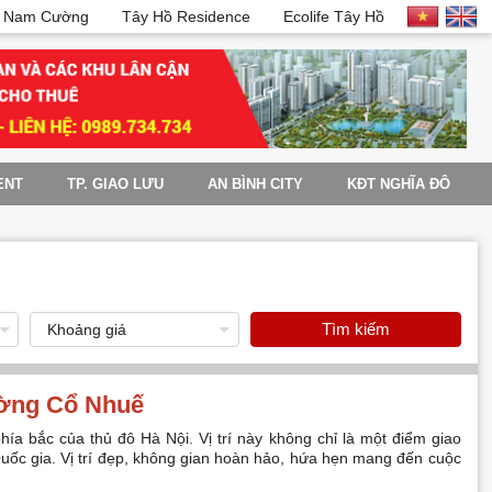
 Nam Cường
Tây Hồ Residence
Ecolife Tây Hồ
ENT
TP. GIAO LƯU
AN BÌNH CITY
KĐT NGHĨA ĐÔ
Tìm kiếm
ờ
ng C
ổ
Nhu
ế
hía bắc của thủ đô Hà Nội. Vị trí này không chỉ là một điểm giao
ị Quốc gia. Vị trí đẹp, không gian hoàn hảo, hứa hẹn mang đến cuộc