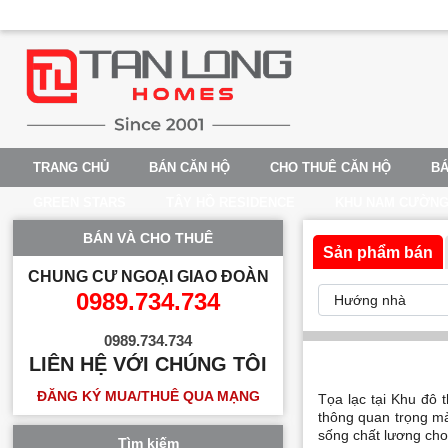
TRANG CHỦ
BÁN CĂN HỘ
CHO THUÊ CĂN HỘ
BÁ
GREEN STARS
TÂY HỒ RESIDENCE
KHU NAM CƯỜN
BÁN VÀ CHO THUÊ
Sản phẩm bán
CHUNG CƯ NGOẠI GIAO ĐOÀN
0989.734.734
0989.734.734
LIÊN HỆ VỚI CHÚNG TÔI
ĐĂNG KÝ MUA/THUÊ QUA MẠNG
Tọa lạc tại Khu đô 
thông quan trọng mà 
sống chất lương cho
Tìm kiếm