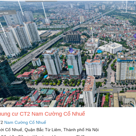
 chung cư CT2 Nam Cường Cổ Nhuế
T2
Nam Cường Cổ Nhuế
 mới Cổ Nhuế, Quận Bắc Từ Liêm, Thành phố Hà Nội