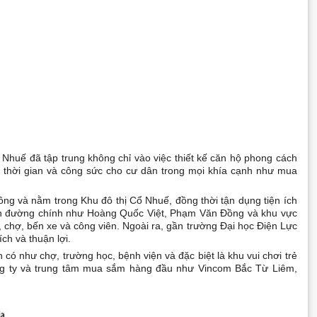
 Nhuế đã tập trung không chỉ vào việc thiết kế căn hộ phong cách
m thời gian và công sức cho cư dân trong mọi khía cạnh như mua
ng và nằm trong Khu đô thị Cổ Nhuế, đồng thời tận dụng tiện ích
 tuyến đường chính như Hoàng Quốc Việt, Phạm Văn Đồng và khu vực
 chợ, bến xe và công viên. Ngoài ra, gần trường Đại học Điện Lực
ch và thuận lợi.
có như chợ, trường học, bệnh viện và đặc biệt là khu vui chơi trẻ
ông ty và trung tâm mua sắm hàng đầu như Vincom Bắc Từ Liêm,