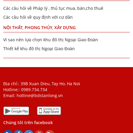
Các câu hỏi về Pháp lý , thủ tục mua, bán,cho thuê
Các câu hỏi về quy định với cư dân
NỘI THẤT, PHONG THỦY, XÂY DỰNG
Vì sao nên lựa chọn khu đô thị Ngoại Giao Đoàn
Thiết kế khu đô thị Ngoại Giao Đoàn
Địa chỉ:: 39B Xuan Dieu, Tay Ho, Ha Noi
Hotline::
0989.734.734
Email:
hotline@bdstanlong.vn
Chúng tôi trên facebook