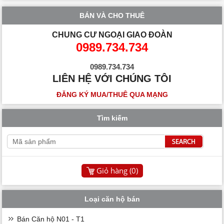
BÁN VÀ CHO THUÊ
CHUNG CƯ NGOẠI GIAO ĐOÀN
0989.734.734
0989.734.734
LIÊN HỆ VỚI CHÚNG TÔI
ĐĂNG KÝ MUA/THUÊ QUA MẠNG
Tìm kiếm
Giỏ hàng (
0
)
Loại căn hộ bán
Bán Căn hộ N01 - T1