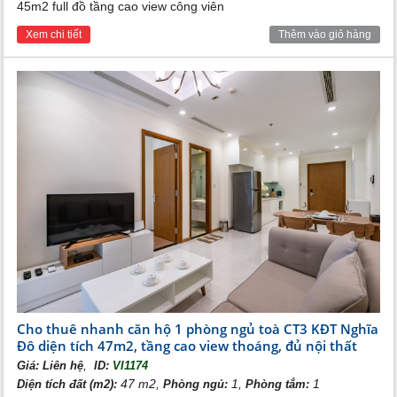
45m2 full đồ tầng cao view công viên
Xem chi tiết
Thêm vào giỏ hàng
Cho thuê nhanh căn hộ 1 phòng ngủ toà CT3 KĐT Nghĩa
Đô diện tích 47m2, tầng cao view thoáng, đủ nội thất
,
Giá:
Liên hệ
ID:
VI1174
47 m2,
1,
1
Diện tích đất (m2):
Phòng ngủ:
Phòng tắm: