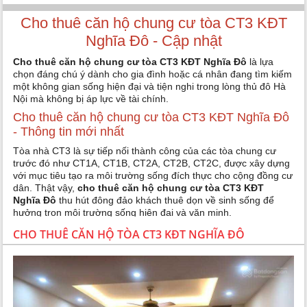
Cho thuê căn hộ chung cư tòa CT3 KĐT
Nghĩa Đô - Cập nhật
Cho thuê căn hộ chung cư tòa CT3 KĐT Nghĩa Đô
là lựa
chọn đáng chú ý dành cho gia đình hoặc cá nhân đang tìm kiếm
một không gian sống hiện đại và tiện nghi trong lòng thủ đô Hà
Nội mà không bị áp lực về tài chính.
Cho thuê căn hộ chung cư tòa CT3 KĐT Nghĩa Đô
- Thông tin mới nhất
Tòa nhà CT3 là sự tiếp nối thành công của các tòa chung cư
trước đó như CT1A, CT1B, CT2A, CT2B, CT2C, được xây dựng
với mục tiêu tạo ra môi trường sống đích thực cho cộng đồng cư
dân. Thật vậy,
cho thuê căn hộ chung cư tòa CT3 KĐT
Nghĩa Đô
thu hút đông đảo khách thuê dọn về sinh sống để
hưởng trọn môi trường sống hiện đại và văn minh.
- Dự án:
Khu đô thị mới Nghĩa Đô
CHO THUÊ CĂN HỘ TÒA CT3 KĐT NGHĨA ĐÔ