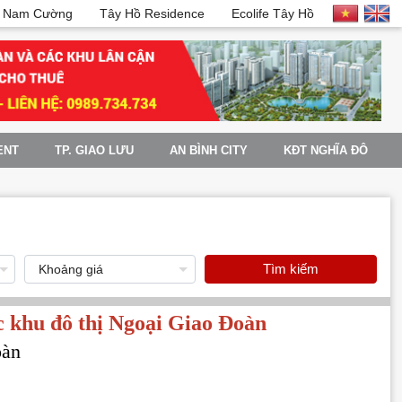
 Nam Cường
Tây Hồ Residence
Ecolife Tây Hồ
ENT
TP. GIAO LƯU
AN BÌNH CITY
KĐT NGHĨA ĐÔ
Tìm kiếm
c khu đô thị Ngoại Giao Đoàn
oàn