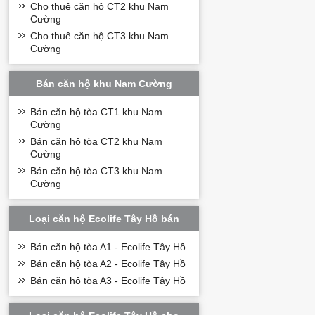
Căn hộ được thiết
Cho thuê căn hộ CT2 khu Nam
dụng.
Cường
Cho thuê căn hộ CT3 khu Nam
Bên cạnh đó, mỗi 
Cường
phòng đều được bố
giúp tăng thêm tầ
Tiềm năng đầu 
Bán căn hộ khu Nam Cường
Vị trí thuận tiện
Bán căn hộ tòa CT1 khu Nam
An ninh đảm bảo
Cường
Khu vực đang trên
Bán căn hộ tòa CT2 khu Nam
Hệ thống hạ tầng
Cường
Tiện ích đầy đủ
Bán căn hộ tòa CT3 khu Nam
Không gian sống x
Cường
Loại căn hộ Ecolife Tây Hồ bán
Bán căn hộ tòa A1 - Ecolife Tây Hồ
Bán căn hộ tòa A2 - Ecolife Tây Hồ
Bán căn hộ tòa A3 - Ecolife Tây Hồ