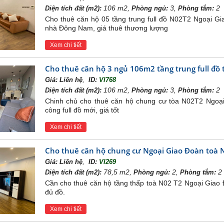
106 m2,
3,
2
Diện tích đất (m2):
Phòng ngủ:
Phòng tắm:
Cho thuê căn hộ 05 tầng trung full đồ N02T2 Ngoại Gia
nhà Đông Nam, giá thuê thương lượng
Xem chi tiết
Cho thuê căn hộ 3 ngủ 106m2 tầng trung full đồ
,
Giá:
Liên hệ
ID:
VI768
106 m2,
3,
2
Diện tích đất (m2):
Phòng ngủ:
Phòng tắm:
Chinh chủ cho thuê căn hộ chung cư tòa N02T2 Ngoại 
công full đồ mới, giá tốt
ện của khu căn hộ chung cư N02-T2 khu căn hộ Ngoại G
Xem chi tiết
2 Ngoại giao đoàn
tạo lạc trong khuôn viên của khu Ngoại Gi
hắn bởi tòa N02-T1 và N02-T3, đi cùng đó là tiện ích đẳng c
Cho thuê căn hộ chung cư Ngoại Giao Đoàn toà N0
chủ tương lai.
,
Giá:
Liên hệ
ID:
VI269
n với quảng trường trung tâm, dịch sang bên phải một chút l
78,5 m2,
2,
2
Diện tích đất (m2):
Phòng ngủ:
Phòng tắm:
au là đường nội khu, mặt trước là đường Nguyễn Văn Huyên
Cần cho thuê căn hộ tầng thấp toà N02 T2 Ngoại Giao Đ
đủ đồ.
ch hàng có thể dễ dàng di chuyển tới khu vực Mỹ Đình, M
ể di chuyển lên Ciputra. Quý khách hàng cũng chỉ mất 15 phú
Xem chi tiết
ăn Huyên.