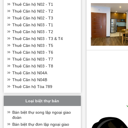
Xung quanh nội 
Thuê Căn hộ N02 - T1
quãng đường di c
Thuê Căn hộ N02 - T2
Hệ thống tiện í
Thuê Căn hộ N02 - T3
Đến với dự án qu
Thuê Căn hộ N03 - T1
nội khu cùng với 
Thuê Căn hộ N03 - T2
máy tập ngoài trơ
Thuê Căn hộ N03 - T3 & T4
Thuê Căn hộ N03 - T5
Thuê Căn hộ N03 - T6
Thuê Căn hộ N03 - T7
Thuê Căn hộ N03 - T8
Thuê Căn hộ N04A
Thuê Căn hộ N04B
Thuê Căn hộ Tòa 789
Loại biệt thự bán
Bán biệt thự song lập ngoại giao
đoàn
Bán biệt thự đơn lập ngoại giao