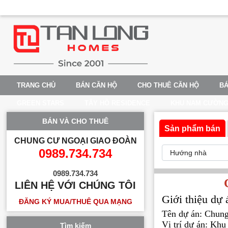
TRANG CHỦ
BÁN CĂN HỘ
CHO THUÊ CĂN HỘ
BÁ
GREEN STARS
TÂY HỒ RESIDENCE
KHU NAM CƯỜN
BÁN VÀ CHO THUÊ
Sản phẩm bán
CHUNG CƯ NGOẠI GIAO ĐOÀN
0989.734.734
0989.734.734
LIÊN HỆ VỚI CHÚNG TÔI
Giới thiệu dự
ĐĂNG KÝ MUA/THUÊ QUA MẠNG
Tên dự án: Chung
Vị trí dự án: Kh
Tìm kiếm