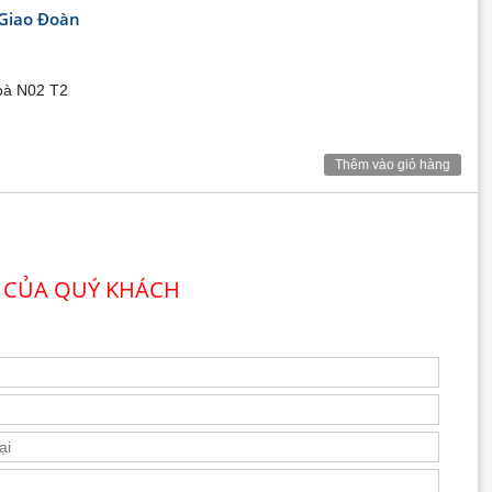
lại, giúp quý khách tiết kiệm được thời gian và rút ngắn
 Giao Đoàn
oàn
 lành được mang đến bởi hệ thống cây xanh dày đặc tại
oà N02 T2
ững phút giây thư gian bên đồi cỏ hay tập thể thao với
Thêm vào giỏ hàng
 CỦA QUÝ KHÁCH