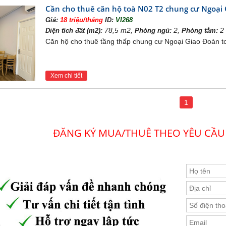
khu
đều là các con đường mới dễ dàng đi 
dự án Ngoại Giao Đoàn
Cần cho thuê căn hộ toà N02 T2 chung cư Ngoại
huyển.
Giá:
18 triệu/tháng
ID:
VI268
ch đi kèm
căn hộ chung cư N02-T2 dự án Ngoại Giao Đ
78,5 m2,
2,
2
Diện tích đất (m2):
Phòng ngủ:
Phòng tắm:
ý khách hàng sẽ được tận hưởng không gian sống xanh, trong
Căn hộ cho thuê tầng thấp chung cư Ngoại Giao Đoàn t
đó là công viên và hồ điều hòa trung tâm. Quý khách sẽ có nh
i, cùng dạo bộ thư giãn, tận hưởng cuộc sống.
Xem chi tiết
1
ĐĂNG KÝ MUA/THUÊ THEO YÊU CẦU