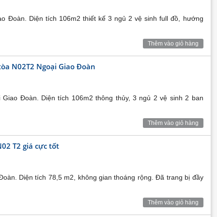
o Đoàn. Diện tích 106m2 thiết kế 3 ngủ 2 vệ sinh full đồ, hướng
Thêm vào giỏ hàng
 tòa N02T2 Ngoại Giao Đoàn
Giao Đoàn. Diện tích 106m2 thông thủy, 3 ngủ 2 vệ sinh 2 ban
iao Đoàn
Thêm vào giỏ hàng
ao Đoàn, có vị trí thuận tiện tiếp giáp đường lớn, xung
ấp 5* chắc chắn sẽ là địa chỉ dừng chân đáng mơ ước
2 T2 giá cực tốt
à khu vực của đại sứ quán, dự án có 02 mặt tiếp xúc với
.
oàn. Diện tích 78,5 m2, không gian thoáng rộng. Đã trang bị đầy
ai Dịch qua đường Phạm Văn Đồng, hay cũng con đường
t để có thể di chuyển tới được khu vực Cầu Giấy qua con
Thêm vào giỏ hàng