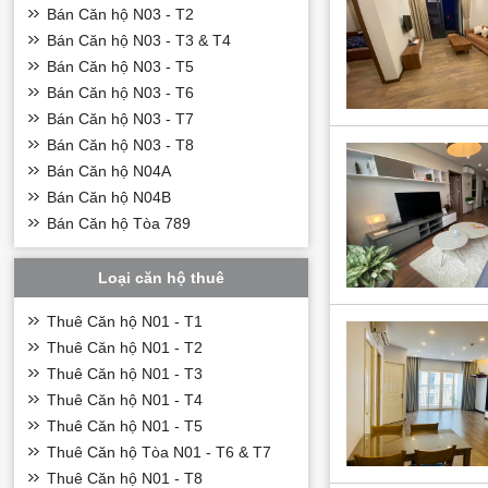
Bán Căn hộ N03 - T2
Bán Căn hộ N03 - T3 & T4
Bán Căn hộ N03 - T5
Bán Căn hộ N03 - T6
Bán Căn hộ N03 - T7
Bán Căn hộ N03 - T8
Bán Căn hộ N04A
Bán Căn hộ N04B
Bán Căn hộ Tòa 789
Vị trí thuận ti
Loại căn hộ thuê
Chung cư N02-T
Thuê Căn hộ N01 - T1
quanh được che c
dành cho các gia 
Thuê Căn hộ N01 - T2
Dự án nằm đối diệ
Thuê Căn hộ N01 - T3
đường lớn, mặt s
Thuê Căn hộ N01 - T4
Từ dự án quý khá
Thuê Căn hộ N01 - T5
đó với 10 phút đ
Thuê Căn hộ Tòa N01 - T6 & T7
đường Nguyễn V
Thuê Căn hộ N01 - T8