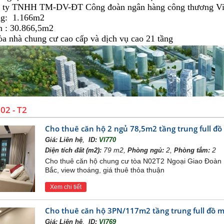
g ty TNHH TM-DV-ĐT Công đoàn ngân hàng công thương V
ng: 1.166m2
àn : 30.866,5m2
a nhà chung cư cao cấp và dịch vụ cao 21 tầng
2 - T2
Cho thuê căn hộ 2 ngủ 78,5m2 tầng trung full đ
,
Giá:
Liên hệ
ID:
VI770
79 m2,
2,
2
Diện tích đất (m2):
Phòng ngủ:
Phòng tắm:
Cho thuê căn hộ chung cư tòa N02T2 Ngoại Giao Đoàn H
Bắc, view thoáng, giá thuê thỏa thuận
Xem chi tiết
Cho thuê căn hộ 3PN/117m2 tầng trung full đồ 
,
Giá:
Liên hệ
ID:
VI769