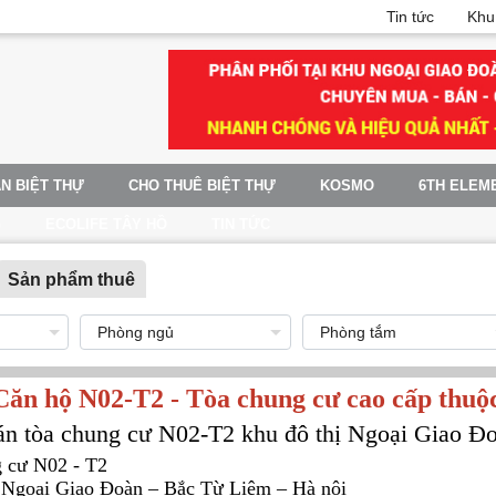
Tin tức
Khu
N BIỆT THỰ
CHO THUÊ BIỆT THỰ
KOSMO
6TH ELEM
G
ECOLIFE TÂY HỒ
TIN TỨC
Sản phẩm thuê
Căn hộ N02-T2 - Tòa chung cư cao cấp thuộ
 án tòa chung cư N02-T2 khu đô thị Ngoại Giao Đ
 cư N02 - T2
u Ngoại Giao Đoàn – Bắc Từ Liêm – Hà nội