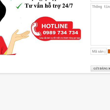
trung tâm thương mại, shophouse, nhà hàng, café, siêu thị,…
ó thể tận hưởng các tiện ích khác như bể bơi bốn mùa, sky
 chẽ nhờ hệ thống bảo vệ tòa nhà và trụ sở công an ngay tr