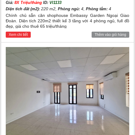
Giá:
8X Triệu/tháng
ID:
VI1133
220 m2,
4,
4
Diện tích đất (m2):
Phòng ngủ:
Phòng tắm:
Chính chủ sẵn căn shophouse Embassy Garden Ngoại Giao
Đoàn. Diện tích 220m2 thiết kế 3 tầng với 4 phòng ngủ, full đồ
đẹp, giá cho thuê 65 triệu/tháng
Xem chi tiết
Thêm vào giỏ hàng