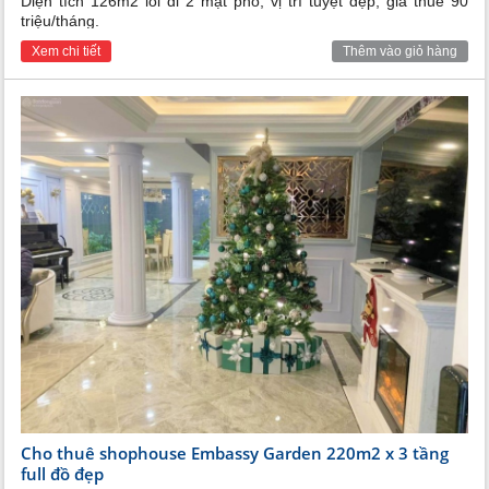
Diện tích 126m2 lối đi 2 mặt phố, vị trí tuyệt đẹp, giá thuê 90
triệu/tháng.
Xem chi tiết
Thêm vào giỏ hàng
Cho thuê shophouse Embassy Garden 220m2 x 3 tầng
full đồ đẹp