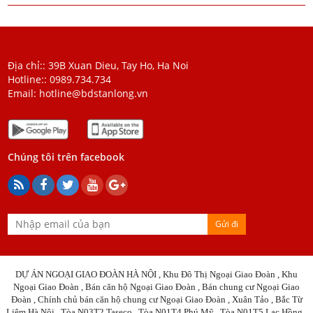
Địa chỉ:: 39B Xuan Dieu, Tay Ho, Ha Noi
Hotline::
0989.734.734
Email:
hotline@bdstanlong.vn
Chúng tôi trên facebook
Gửi đi
DỰ ÁN NGOẠI GIAO ĐOÀN HÀ NỘI , Khu Đô Thị Ngoại Giao Đoàn , Khu
Ngoại Giao Đoàn , Bán căn hộ Ngoại Giao Đoàn ,
Bán c
h
ung cư
Ngoại Giao
Đoàn , Chính chủ bán căn hộ chung cư Ngoại Giao Đoàn , Xuân Tảo , Bắc Từ
Liêm Hà Nội , Tòa N03T2 Taseco , Tòa N01T4 Phú Mỹ , Tòa N01T5 Lạc Hồng ,