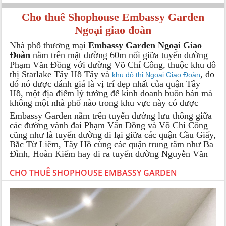
Cho thuê Shophouse Embassy Garden
Ngoại giao đoàn
Nhà phố thương mại
Embassy Garden Ngoại Giao
Đoàn
nằm trên mặt đường 60m nối giữa tuyến đường
Phạm Văn Đồng với đường Võ Chí Công, thuộc khu đô
thị Starlake Tây Hồ Tây và
, do
khu đô thị Ngoại Giao Đoàn
đó nó được đánh giá là vị trí đẹp nhất của quận Tây
Hồ, một địa điểm lý tưởng để kinh doanh buôn bán mà
không một nhà phố nào trong khu vực này có được
Embassy Garden nằm trên tuyến đường lưu thông giữa
các đường vành đai Phạm Văn Đồng và Võ Chí Công
cũng như là tuyến đường đi lại giữa các quận Cầu Giấy,
Bắc Từ Liêm, Tây Hồ cùng các quận trung tâm như Ba
Đình, Hoàn Kiếm hay đi ra tuyến đường Nguyễn Văn
Huyên kéo dài sang tận các tuyến đường sắt số 2 và số
CHO THUÊ SHOPHOUSE EMBASSY GARDEN
4, do đó nơi đây có lưu lượng vận chuyển qua lại vô
cùng lớn
Những điểm mạnh mà bạn cần phải biết khi đầu
tư thuê shophouse tại Embassy Garden
Dự án này nằm cạnh những khu đô thị lớn nhất thủ đô