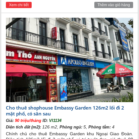
để kinh doanh mà còn là nơi để bạn nghỉ ngơi thư giãn
Xem chi tiết
Thêm vào giỏ hàng
Xem thêm:
Cho thuê biệt thự song lập khu Ngoại Giao Đoàn
Cho thuê shophouse Embassy Garden 126m2 lối đi 2
mặt phố, có sân sau
Giá:
90 triệu/tháng
ID:
VI1134
126 m2,
5,
4
Diện tích đất (m2):
Phòng ngủ:
Phòng tắm:
Chính chủ cho thuê Embassy Garden khu Ngoại Giao Đoàn.