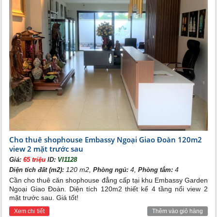
Cho thuê shophouse Embassy Ngoại Giao Đoàn 120m2
view 2 mặt trước sau
Giá:
65 triệu
ID:
VI1128
120 m2,
4,
4
Diện tích đất (m2):
Phòng ngủ:
Phòng tắm:
Cần cho thuê căn shophouse đẳng cấp tại khu Embassy Garden
Ngoại Giao Đoàn. Diện tích 120m2 thiết kế 4 tầng nổi view 2
mặt trước sau. Giá tốt!
Xem chi tiết
Thêm vào giỏ hàng