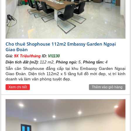
Cho thuê Shophouse 112m2 Embassy Garden Ngoại
Giao Đoàn
Giá:
9X Triệu/tháng
ID:
VI1130
112 m2,
5,
4
Diện tích đất (m2):
Phòng ngủ:
Phòng tắm:
Sẵn căn Shophouse đẳng cấp tại khu Embassy Garden Ngoại
Giao Đoàn. Diện tích 112m2 x 5 tầng full đồ mới đẹp, vị trí kinh
doanh và làm văn phòng tuyệt đẹp.
Xem chi tiết
Thêm vào giỏ hàng