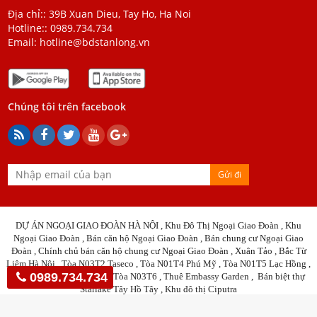
Địa chỉ:: 39B Xuan Dieu, Tay Ho, Ha Noi
Hotline::
0989.734.734
Email:
hotline@bdstanlong.vn
Chúng tôi trên facebook
Gửi đi
DỰ ÁN NGOẠI GIAO ĐOÀN HÀ NỘI , Khu Đô Thị Ngoại Giao Đoàn , Khu
Ngoại Giao Đoàn , Bán căn hộ Ngoại Giao Đoàn ,
Bán c
h
ung cư
Ngoại Giao
Đoàn , Chính chủ bán căn hộ chung cư Ngoại Giao Đoàn , Xuân Tảo , Bắc Từ
Liêm Hà Nội , Tòa N03T2 Taseco , Tòa N01T4 Phú Mỹ , Tòa N01T5 Lạc Hồng ,
0989.734.734
Tòa N01T8 , Tòa N02T3 , Tòa N03T6 , Thuê Embassy Garden , Bán biệt thự
Starlake Tây Hồ Tây ,
Khu đô thị Ciputra