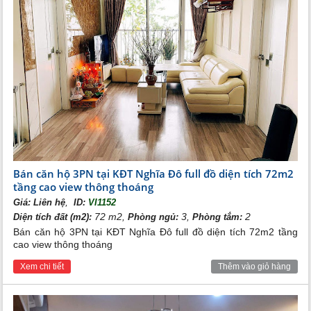
Bán chung cư 2 phòng ngủ dự án Nghĩa Đô
Tiện ích của khu đô thị Nghĩa Đô - Bán căn hộ 3 phòng
Bán căn hộ 3PN tại KĐT Nghĩa Đô full đồ diện tích 72m2
ngủ KĐT Nghĩa Đô
tầng cao view thông thoáng
- Dự án:
Khu đô thị mới Nghĩa Đô
,
Giá:
Liên hệ
ID:
VI1152
- Địa chỉ: Ngõ 106 Hoàng Quốc Việt, quận Cầu Giấy, Hà Nội
72 m2,
3,
2
Diện tích đất (m2):
Phòng ngủ:
Phòng tắm:
Ngoài những ưu điểm về không gian sống tiện nghi,
bán căn hộ
Bán căn hộ 3PN tại KĐT Nghĩa Đô full đồ diện tích 72m2 tầng
chung cư 3 phòng ngủ Nghĩa Đô
còn mang đến cho cư dân
cao view thông thoáng
đặc quyền sử dụng một chuỗi tiện ích nội khu đẳng cấp, bao
gồm:
Xem chi tiết
Thêm vào giỏ hàng
- Công viên xanh mát trong khuôn viên
- Hệ thống đường dạo bộ và vườn cảnh quan