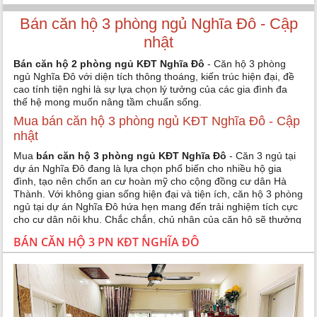
Bán căn hộ 3 phòng ngủ Nghĩa Đô - Cập
nhật
Bán căn hộ 2 phòng ngủ KĐT Nghĩa Đô
- Căn hộ 3 phòng
ngủ Nghĩa Đô với diện tích thông thoáng, kiến trúc hiện đại, đề
cao tính tiện nghi là sự lựa chọn lý tưởng của các gia đình đa
thế hệ mong muốn nâng tầm chuẩn sống.
Mua bán căn hộ 3 phòng ngủ KĐT Nghĩa Đô - Cập
nhật
Mua
bán căn hộ 3 phòng ngủ KĐT Nghĩa Đô
- Căn 3 ngủ tại
dự án Nghĩa Đô đang là lựa chọn phổ biến cho nhiều hộ gia
đình, tạo nên chốn an cư hoàn mỹ cho cộng đồng cư dân Hà
Thành. Với không gian sống hiện đại và tiện ích, căn hộ 3 phòng
ngủ tại dự án Nghĩa Đô hứa hẹn mang đến trải nghiệm tích cực
cho cư dân nội khu. Chắc chắn, chủ nhân của căn hộ sẽ thưởng
thức khung cảnh thủ đô thơ mộng, tạo ra những khoảnh khắc
BÁN CĂN HỘ 3 PN KĐT NGHĨA ĐÔ
hạnh phúc cho cả gia đình.