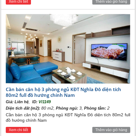
Xem chi tiết
Thêm vào giỏ hàng
Bán căn hộ tòa CT1A KĐT Nghĩa Đô
Cần bán căn hộ 3 phòng ngủ KĐT Nghĩa Đô diện tích
80m2 full đồ hướng chính Nam
,
Giá:
Liên hệ
ID:
VI1149
80 m2,
3,
2
Diện tích đất (m2):
Phòng ngủ:
Phòng tắm:
Cần bán căn hộ 3 phòng ngủ KĐT Nghĩa Đô diện tích 80m2 full
đồ hướng chính Nam
Xem chi tiết
Thêm vào giỏ hàng