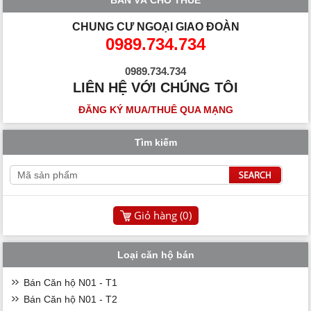
CHUNG CƯ NGOẠI GIAO ĐOÀN
0989.734.734
0989.734.734
LIÊN HỆ VỚI CHÚNG TÔI
ĐĂNG KÝ MUA/THUÊ QUA MẠNG
Tìm kiếm
Giỏ hàng (
0
)
Loại căn hộ bán
Bán Căn hộ N01 - T1
Bán Căn hộ N01 - T2