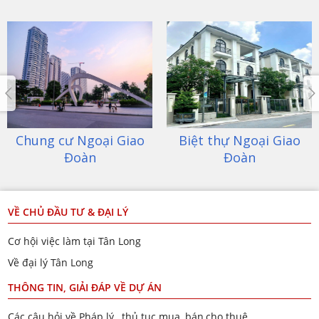
Chung cư Ngoại Giao
Biệt thự Ngoại Giao
Đoàn
Đoàn
VỀ CHỦ ĐẦU TƯ & ĐẠI LÝ
Cơ hội việc làm tại Tân Long
Về đại lý Tân Long
THÔNG TIN, GIẢI ĐÁP VỀ DỰ ÁN
Các câu hỏi về Pháp lý , thủ tục mua, bán,cho thuê