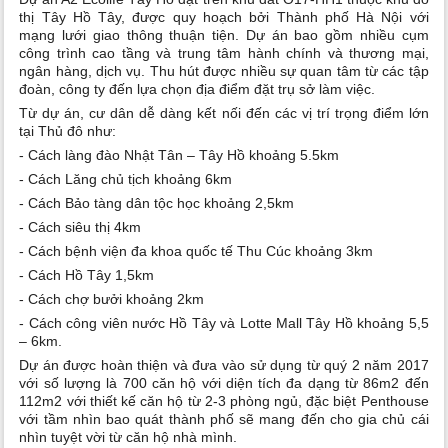
thị Tây Hồ Tây, được quy hoạch bởi Thành phố Hà Nội với
mạng lưới giao thông thuận tiện. Dự án bao gồm nhiều cụm
công trình cao tầng và trung tâm hành chính và thương mại,
ngân hàng, dịch vụ. Thu hút được nhiều sự quan tâm từ các tập
đoàn, công ty đến lựa chọn địa điểm đặt trụ sở làm việc.
Từ dự án, cư dân dễ dàng kết nối đến các vị trí trọng điểm lớn
tại Thủ đô như:
- Cách làng đào Nhật Tân – Tây Hồ khoảng 5.5km
- Cách Lăng chủ tịch khoảng 6km
- Cách Bảo tàng dân tộc học khoảng 2,5km
- Cách siêu thị 4km
- Cách bệnh viện đa khoa quốc tế Thu Cúc khoảng 3km
- Cách Hồ Tây 1,5km
- Cách chợ bưởi khoảng 2km
- Cách công viên nước Hồ Tây và Lotte Mall Tây Hồ khoảng 5,5
– 6km.
Dự án được hoàn thiện và đưa vào sử dụng từ quý 2 năm 2017
với số lượng là 700 căn hộ với diện tích đa dạng từ 86m2 đến
112m2 với thiết kế căn hộ từ 2-3 phòng ngủ, đặc biệt Penthouse
với tầm nhìn bao quát thành phố sẽ mang đến cho gia chủ cái
nhìn tuyệt vời từ căn hộ nhà mình.