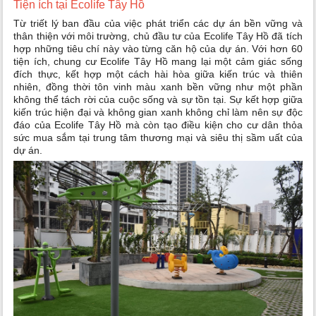
Tiện ích tại Ecolife Tây Hồ
Từ triết lý ban đầu của việc phát triển các dự án bền vững và
thân thiện với môi trường, chủ đầu tư của Ecolife Tây Hồ đã tích
hợp những tiêu chí này vào từng căn hộ của dự án. Với hơn 60
tiện ích, chung cư Ecolife Tây Hồ mang lại một cảm giác sống
đích thực, kết hợp một cách hài hòa giữa kiến trúc và thiên
nhiên, đồng thời tôn vinh màu xanh bền vững như một phần
không thể tách rời của cuộc sống và sự tồn tại. Sự kết hợp giữa
kiến trúc hiện đại và không gian xanh không chỉ làm nên sự độc
đáo của Ecolife Tây Hồ mà còn tạo điều kiện cho cư dân thỏa
sức mua sắm tại trung tâm thương mại và siêu thị sầm uất của
dự án.