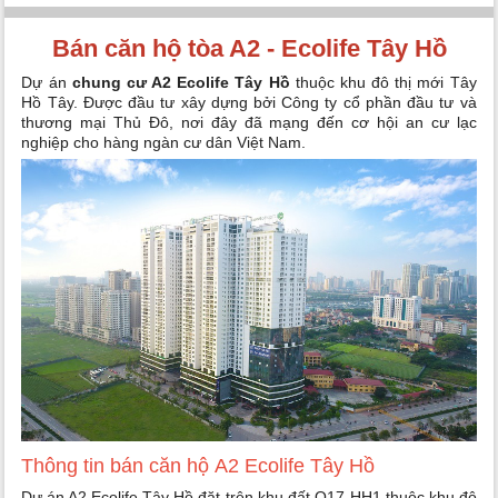
Bán căn hộ tòa A2 - Ecolife Tây Hồ
Dự án
chung cư A2 Ecolife Tây Hồ
thuộc khu đô thị mới Tây
Hồ Tây. Được đầu tư xây dựng bởi Công ty cổ phần đầu tư và
thương mại Thủ Đô, nơi đây đã mạng đến cơ hội an cư lạc
nghiệp cho hàng ngàn cư dân Việt Nam.
Thông tin bán căn hộ A2 Ecolife Tây Hồ
Dự án A2 Ecolife Tây Hồ đặt trên khu đất O17-HH1 thuộc khu đô